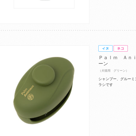
Ｐａｌｍ Ａｎ
ーン
（犬猫用 グリーン）
シャンプー、グルーミ
ラシです