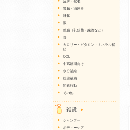
皮膚・被毛
腎臓・泌尿器
肝臓
眼
整腸（乳酸菌・繊維など）
骨
カロリー・ビタミン・ミネラル補
給
QOL
中高齢期向け
水分補給
投薬補助
問題行動
その他
シャンプー
ボディーケア