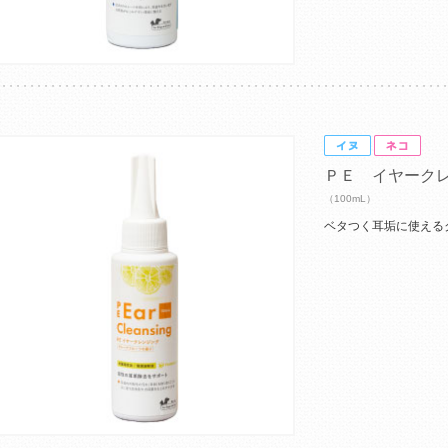
ＰＥ イヤーク
（100mL）
ベタつく耳垢に使える