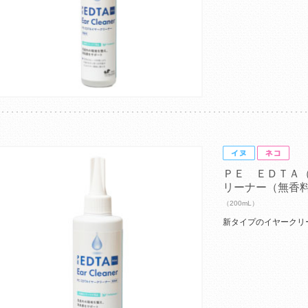
ＰＥ ＥＤＴＡ
リーナー（無香
（200mL）
新タイプのイヤークリ