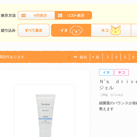
521
件あります
：
最初
前
3
4
5
6
Ｎ’ｓ ｄｒｉｖ
ジェル
（30g (ジェル)）
細菌叢のバランスが崩
整えます