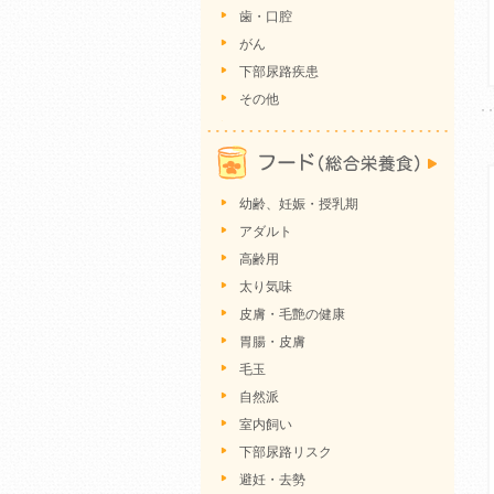
歯・口腔
がん
下部尿路疾患
その他
幼齢、妊娠・授乳期
アダルト
高齢用
太り気味
皮膚・毛艶の健康
胃腸・皮膚
毛玉
自然派
室内飼い
下部尿路リスク
避妊・去勢