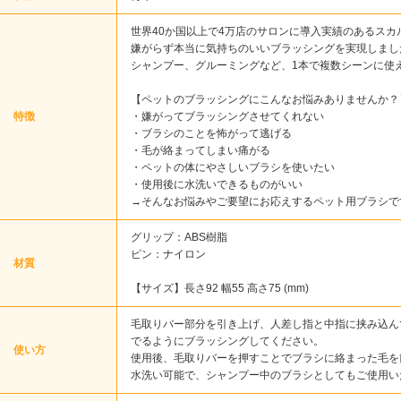
世界40か国以上で4万店のサロンに導入実績のあるス
嫌がらず本当に気持ちのいいブラッシングを実現しまし
シャンプー、グルーミングなど、1本で複数シーンに使
【ペットのブラッシングにこんなお悩みありませんか？
特徴
・嫌がってブラッシングさせてくれない
・ブラシのことを怖がって逃げる
・毛が絡まってしまい痛がる
・ペットの体にやさしいブラシを使いたい
・使用後に水洗いできるものがいい
→そんなお悩みやご要望にお応えするペット用ブラシで
グリップ：ABS樹脂
ピン：ナイロン
材質
【サイズ】長さ92 幅55 高さ75 (mm)
毛取りバー部分を引き上げ、人差し指と中指に挟み込ん
でるようにブラッシングしてください。
使い方
使用後、毛取りバーを押すことでブラシに絡まった毛を
水洗い可能で、シャンプー中のブラシとしてもご使用い