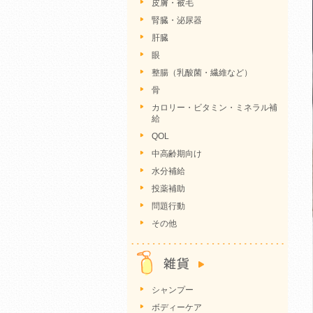
皮膚・被毛
腎臓・泌尿器
肝臓
眼
整腸（乳酸菌・繊維など）
骨
カロリー・ビタミン・ミネラル補
給
QOL
中高齢期向け
水分補給
投薬補助
問題行動
その他
シャンプー
ボディーケア