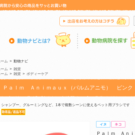
ホーム
>
動物ナビ
ホーム
>
雑貨
ホーム
>
雑貨
>
ボディーケア
Ｐａｌｍ Ａｎｉｍａｕｘ（パルムアニモ） ピンク
シャンプー、グルーミングなど、1本で複数シーンに使えるペット用ブラシです
Ｐａｌｍ Ａｎｉ