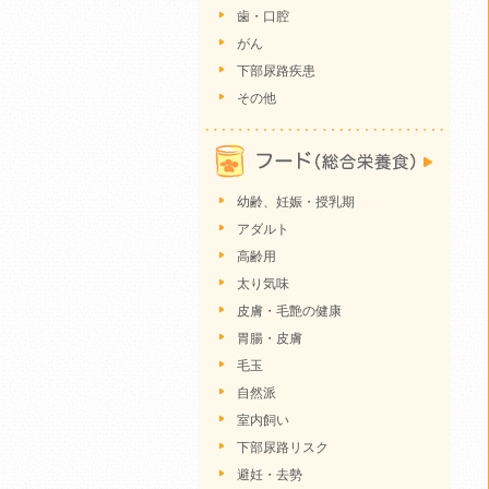
歯・口腔
がん
下部尿路疾患
その他
幼齢、妊娠・授乳期
アダルト
高齢用
太り気味
皮膚・毛艶の健康
胃腸・皮膚
毛玉
自然派
室内飼い
下部尿路リスク
避妊・去勢