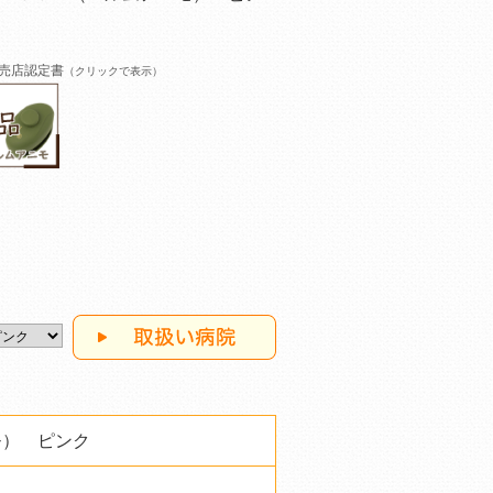
売店認定書
（クリックで表示）
モ） ピンク