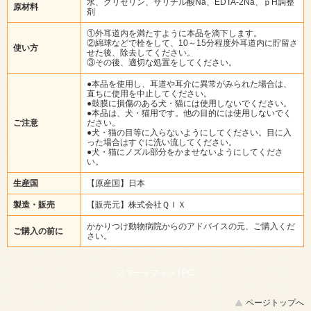
水、グリセリン、サリチル酸Na、EDTA-2Na、ｐH調整
原材料
剤
①外耳道内を満たすように本品を滴下します。
②綿球などで栓をして、10～15分程度外耳道内に貯留さ
使い方
せた後、除去してください。
③その後、適切な処置をしてください。
●本品を使用し、耳道や耳介に異常がみられた場合は、
直ちに使用を中止してください。
●鼓膜に損傷のある犬・猫には使用しないでください。
●本品は、犬・猫用です。他の目的には使用しないでく
ご注意
ださい。
●犬・猫の目等に入らないようにしてください。目に入
った場合はすぐに洗い流してください。
●犬・猫にノズル部分をかませないようにしてくださ
い。
生産国
【原産国】日本
製造・販売
【販売元】株式会社ＱＩＸ
かかりつけ動物病院からのアドバイスの元、ご購入くだ
ご購入の前に
さい。
スマートフォン |
PC
ページトップへ