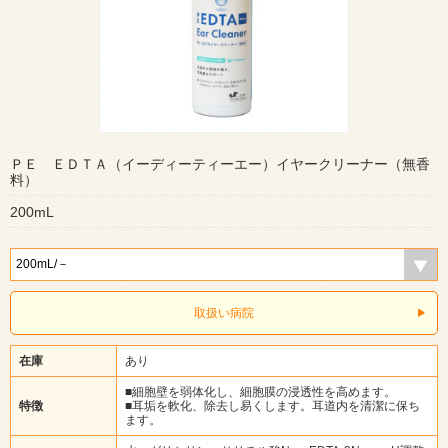
ＰＥ ＥＤＴＡ（イーディーティーエー）イヤークリーナー（無香
料）
200mL
取扱い病院
在庫
あり
■細胞壁を弱体化し、細胞膜の浸透性を高めます。
特徴
■耳垢を軟化、除去し易くします。耳道内を清潔に保ち
ます。