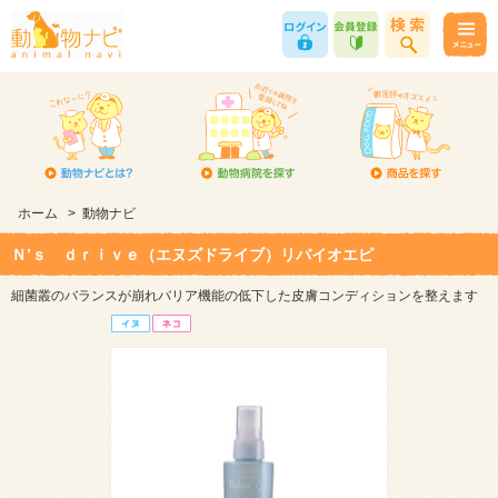
ホーム
>
動物ナビ
Ｎ’ｓ ｄｒｉｖｅ（エヌズドライブ）リバイオエピ
細菌叢のバランスが崩れバリア機能の低下した皮膚コンディションを整えます