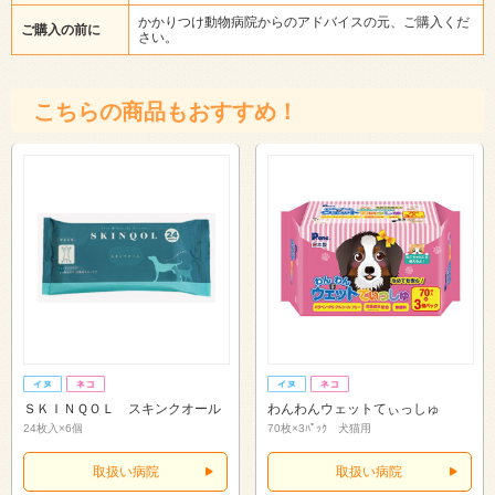
かかりつけ動物病院からのアドバイスの元、ご購入くだ
ご購入の前に
さい。
こちらの商品もおすすめ！
ＳＫＩＮＱＯＬ スキンクオール
わんわんウェットてぃっしゅ
24枚入×6個
70枚×3ﾊﾟｯｸ 犬猫用
取扱い病院
取扱い病院