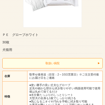
ＰＥ グローブホワイト
30枚
犬猫用
取扱い病院
取寄せ後発送（目安：2～10日営業日）※ご注文受付後
在庫
にお届け日をご連絡
●使い勝手の良い丈夫なグローブ
足先や細かな部分も拭き取りやすい/両面使用可能で使用
後は丸めて捨てるだけ
●水分量たっぷりのしっとりシート
特徴
大型犬の全身も1枚でしっかり拭ける
●気になるニオイや汚れを手軽に拭き取り可能
お風呂が難しいシニア犬、シニア猫にサッと使える