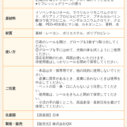
●リフレッシュグリーンの香り
イソペンチルジオール、ラウリルトリモニウムクロリ
ド、ポリアミノプロピルビグアニド、ブチルカルバミン
原材料
酸ヨウ化プロピニル、ベンザルコニウムクロリド、クエ
ン酸、PEG-40水添ヒマシ油、カキタンニン、香料、水
材質
素材：レーヨン、ポリエステル、ポリプロピレン
①表のシールを開け、グローブを1枚ずつ取り出してく
ださい。
②グローブを手にはめて、犬猫の体を拭くようにご使用
使い方
ください。
③左右対称のため、両面お使いいただけます。
④使用後はしっかりシールを閉めて保管してください。
・本品は犬・猫専用です。他の目的に使用しないでくだ
さい。
・皮膚に異常があるとき、皮膚に合わないときは使用を
中止してください。
・ペットの目・鼻・口に入らないよう注意してくださ
ご注意
い。
・使用後は、シールをきちんと閉めて保管してくださ
い。
・小児の手の届くところ、高温多湿・直射日光を避けて
保管してください。
生産国
【原産国】日本
製造・販売
【販売元】株式会社QIX