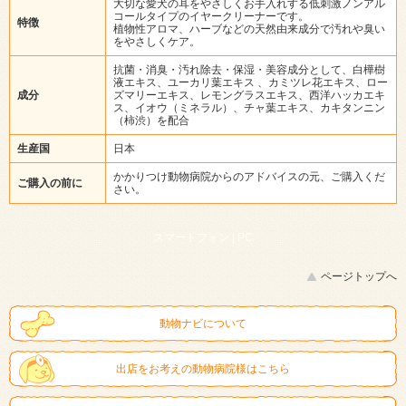
大切な愛犬の耳をやさしくお手入れする低刺激ノンアル
コールタイプのイヤークリーナーです。
特徴
植物性アロマ、ハーブなどの天然由来成分で汚れや臭い
をやさしくケア。
抗菌・消臭・汚れ除去・保湿・美容成分として、白樺樹
液エキス、ユーカリ葉エキス 、カミツレ花エキス、ロー
成分
ズマリーエキス、レモングラスエキス、西洋ハッカエキ
ス、イオウ（ミネラル）、チャ葉エキス、カキタンニン
（柿渋）を配合
生産国
日本
かかりつけ動物病院からのアドバイスの元、ご購入くだ
ご購入の前に
さい。
スマートフォン |
PC
ページトップへ
動物ナビについて
出店をお考えの動物病院様はこちら