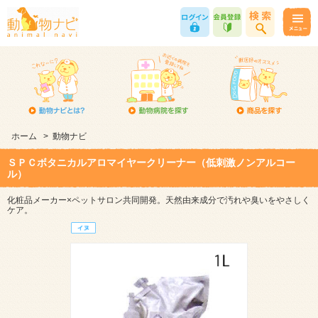
ホーム
>
動物ナビ
ＳＰＣボタニカルアロマイヤークリーナー（低刺激ノンアルコー
ル）
化粧品メーカー×ペットサロン共同開発。天然由来成分で汚れや臭いをやさしく
ケア。