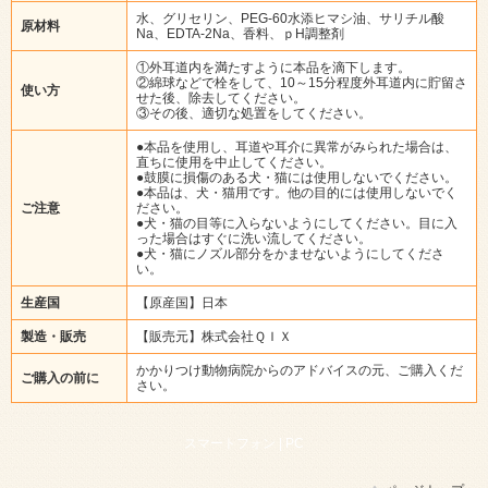
水、グリセリン、PEG-60水添ヒマシ油、サリチル酸
原材料
Na、EDTA-2Na、香料、ｐH調整剤
①外耳道内を満たすように本品を滴下します。
②綿球などで栓をして、10～15分程度外耳道内に貯留さ
使い方
せた後、除去してください。
③その後、適切な処置をしてください。
●本品を使用し、耳道や耳介に異常がみられた場合は、
直ちに使用を中止してください。
●鼓膜に損傷のある犬・猫には使用しないでください。
●本品は、犬・猫用です。他の目的には使用しないでく
ご注意
ださい。
●犬・猫の目等に入らないようにしてください。目に入
った場合はすぐに洗い流してください。
●犬・猫にノズル部分をかませないようにしてくださ
い。
生産国
【原産国】日本
製造・販売
【販売元】株式会社ＱＩＸ
かかりつけ動物病院からのアドバイスの元、ご購入くだ
ご購入の前に
さい。
スマートフォン |
PC