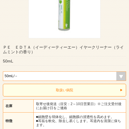
ＰＥ ＥＤＴＡ（イーディーティーエー）イヤークリーナー（ライ
ムミントの香り）
50mL
取扱い病院
取寄せ後発送（目安：2～10日営業日）※ご注文受付後
在庫
にお届け日をご連絡
■細胞壁を弱体化し、細胞膜の浸透性を高めます。
特徴
■耳垢を軟化、除去し易くします。耳道内を清潔に保ち
ます。