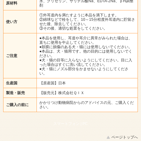
水、グリセリン、サリチル酸Na、EDTA-2Na、ｐH調整
原材料
剤
①外耳道内を満たすように本品を滴下します。
②綿球などで栓をして、10～15分程度外耳道内に貯留さ
使い方
せた後、除去してください。
③その後、適切な処置をしてください。
●本品を使用し、耳道や耳介に異常がみられた場合は、
直ちに使用を中止してください。
●鼓膜に損傷のある犬・猫には使用しないでください。
●本品は、犬・猫用です。他の目的には使用しないでく
ご注意
ださい。
●犬・猫の目等に入らないようにしてください。目に入
った場合はすぐに洗い流してください。
●犬・猫にノズル部分をかませないようにしてくださ
い。
生産国
【原産国】日本
製造・販売
【販売元】株式会社ＱＩＸ
かかりつけ動物病院からのアドバイスの元、ご購入くだ
ご購入の前に
さい。
スマートフォン |
PC
ページトップへ