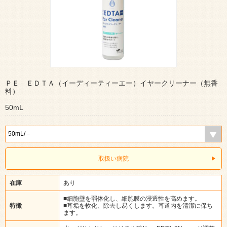
ＰＥ ＥＤＴＡ（イーディーティーエー）イヤークリーナー（無香
料）
50mL
取扱い病院
在庫
あり
■細胞壁を弱体化し、細胞膜の浸透性を高めます。
特徴
■耳垢を軟化、除去し易くします。耳道内を清潔に保ち
ます。