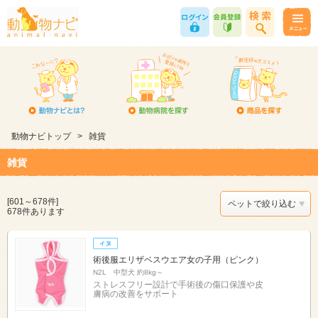
動物ナビトップ
>
雑貨
雑貨
[601～678件]
ペットで絞り込む
678件あります
術後服エリザベスウエア女の子用（ピンク）
N2L 中型犬 約8kg～
ストレスフリー設計で手術後の傷口保護や皮
膚病の改善をサポート