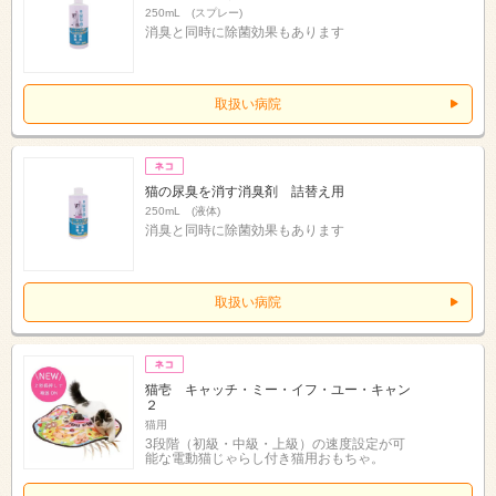
250mL (スプレー)
消臭と同時に除菌効果もあります
取扱い病院
猫の尿臭を消す消臭剤 詰替え用
250mL (液体)
消臭と同時に除菌効果もあります
取扱い病院
猫壱 キャッチ・ミー・イフ・ユー・キャン
２
猫用
3段階（初級・中級・上級）の速度設定が可
能な電動猫じゃらし付き猫用おもちゃ。