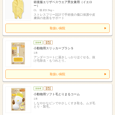
術後服エリザベスウエア男女兼用（イエロ
ー）
CL 猫 約5.5kg～
ストレスフリー設計で手術後の傷口保護や皮
膚病の改善をサポート
取扱い病院
小動物用スリッカーブラシＳ
1本
アンダーコートに届きしっかりほぐせる。抜
け毛除去・もつれとり。
取扱い病院
小動物用ソフト毛とりまるコーム
1本
しなやかなピンでやさしくすき取る。ムダ毛
とり・製毛。