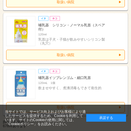
取扱い病院
哺乳器 シリコン・ノーマル乳首（スペア
付）
120ml
乳首は子犬・子猫が飲みやすいシリコン製
（丸穴）
取扱い病院
哺乳器イソプレンゴム・細口乳首
120mL 1個
飲ませやすく、煮沸消毒もできて衛生的
取扱い病院
当サイトでは、サービス向上およびお客様により適
したサービスを提供するため、Cookieを利用して
承諾する
います。サイトのCookieの使用に関しては、
[601～678件]
「Cookieポリシー」
をお読みください。
678件あります