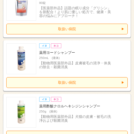
90錠
【医薬部外品】話題の眠り成分「グリシン」
を新配合！より肌に優しい処方で、健康・美
容の悩みにアプローチ！
取扱い病院
薬用ヨードシャンプー
250mL (液体)
【動物用医薬部外品】皮膚被毛の清浄・体臭
の除去・殺菌消臭
取扱い病院
薬用酢酸クロルヘキシジンシャンプー
250g (液体)
【動物用医薬部外品】犬猫の皮膚・被毛の洗
浄および殺菌消臭