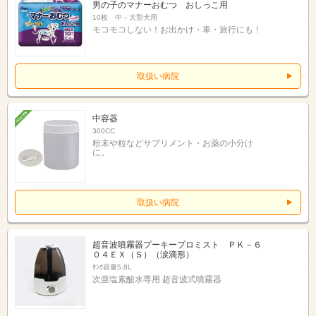
男の子のマナーおむつ おしっこ用
10枚 中－大型犬用
モコモコしない！お出かけ・車・旅行にも！
取扱い病院
中容器
300CC
粉末や粒などサプリメント・お薬の小分け
に。
取扱い病院
超音波噴霧器プーキープロミスト ＰＫ－６
０４ＥＸ（Ｓ）（涙滴形）
ﾀﾝｸ容量5.8L
次亜塩素酸水専用 超音波式噴霧器