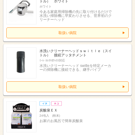
トル） ホワイト
ホワイト
今ある家庭用掃除機の先に取り付けるだけで
水洗い掃除機に早変わりさせる、世界初のク
リーナーヘッド
取扱い病院
水洗いクリーナーヘッドｓｗｉｔｌｅ（スイ
トル） 接続アッタチメント
ﾐｰﾚ･ｴﾚｸﾄﾛﾗｯｸｽ対応
水洗いクリーナーヘッド switleを特定メーカ
ーの掃除機に接続できる、継手パイプ
取扱い病院
炭酸泉ＥＸ
24包入 (粉末)
お家のお風呂で簡単炭酸泉