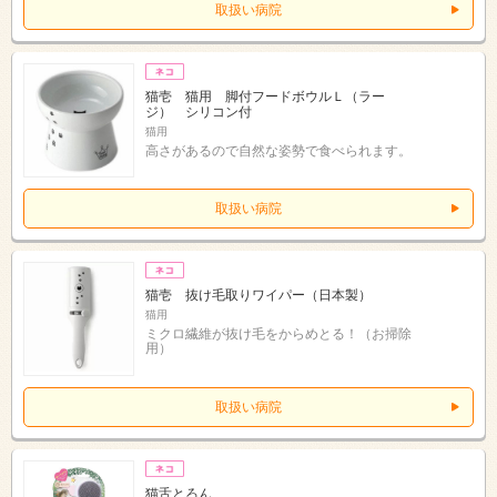
取扱い病院
猫壱 猫用 脚付フードボウルＬ（ラー
ジ） シリコン付
猫用
高さがあるので自然な姿勢で食べられます。
取扱い病院
猫壱 抜け毛取りワイパー（日本製）
猫用
ミクロ繊維が抜け毛をからめとる！（お掃除
用）
取扱い病院
猫舌とろん