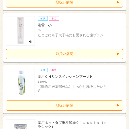
取扱い病院
泡雪 小
小
たまごにも子犬子猫にも愛される歯ブラシ
取扱い病院
薬用ＣＨリンスインシャンプーＪＨ
180ML
【動物用医薬部外品】しっかり洗浄したいと
き
取扱い病院
薬用ホットタブ重炭酸湯Ｃｌａｓｓｉｃ（ク
ラシック）