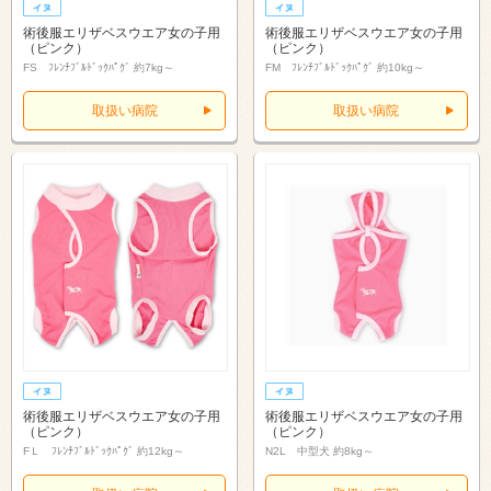
術後服エリザベスウエア女の子用
術後服エリザベスウエア女の子用
（ピンク）
（ピンク）
FS ﾌﾚﾝﾁﾌﾞﾙﾄﾞｯｸﾊﾟｸﾞ 約7kg～
FM ﾌﾚﾝﾁﾌﾞﾙﾄﾞｯｸﾊﾟｸﾞ 約10kg～
取扱い病院
取扱い病院
術後服エリザベスウエア女の子用
術後服エリザベスウエア女の子用
（ピンク）
（ピンク）
FＬ ﾌﾚﾝﾁﾌﾞﾙﾄﾞｯｸﾊﾟｸﾞ 約12kg～
N2L 中型犬 約8kg～