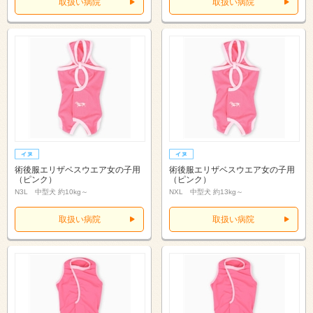
取扱い病院
取扱い病院
術後服エリザベスウエア女の子用
術後服エリザベスウエア女の子用
（ピンク）
（ピンク）
N3L 中型犬 約10kg～
NXL 中型犬 約13kg～
取扱い病院
取扱い病院