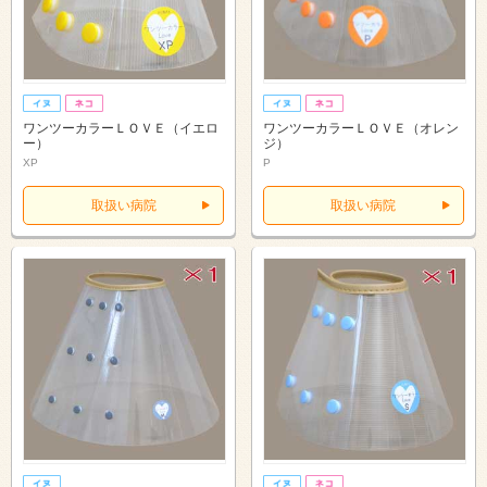
ワンツーカラーＬＯＶＥ（イエロ
ワンツーカラーＬＯＶＥ（オレン
ー）
ジ）
XP
P
取扱い病院
取扱い病院