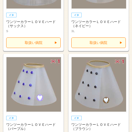
ワンツーカラーＬＯＶＥハード
ワンツーカラーＬＯＶＥハード
（サックス）
（ネイビー）
S
3L
取扱い病院
取扱い病院
ワンツーカラーＬＯＶＥハード
ワンツーカラーＬＯＶＥハード
（パープル）
（ブラウン）