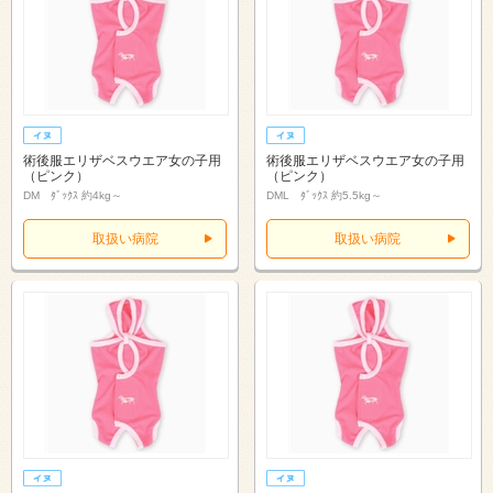
術後服エリザベスウエア女の子用
術後服エリザベスウエア女の子用
（ピンク）
（ピンク）
DM ﾀﾞｯｸｽ 約4kg～
DML ﾀﾞｯｸｽ 約5.5kg～
取扱い病院
取扱い病院