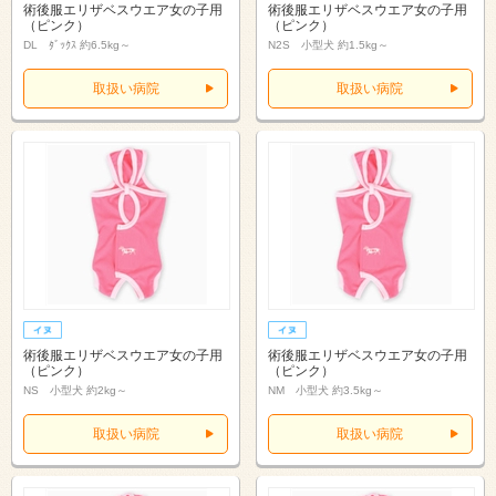
術後服エリザベスウエア女の子用
術後服エリザベスウエア女の子用
（ピンク）
（ピンク）
DL ﾀﾞｯｸｽ 約6.5kg～
N2S 小型犬 約1.5kg～
取扱い病院
取扱い病院
術後服エリザベスウエア女の子用
術後服エリザベスウエア女の子用
（ピンク）
（ピンク）
NS 小型犬 約2kg～
NM 小型犬 約3.5kg～
取扱い病院
取扱い病院