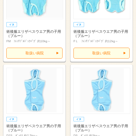
術後服エリザベスウエア男の子用
術後服エリザベスウエア男の子用
（ブルー）
（ブルー）
FM ﾌﾚﾝﾁﾌﾞﾙﾄﾞｯｸﾊﾟｸﾞ 約10kg～
FＬ ﾌﾚﾝﾁﾌﾞﾙﾄﾞｯｸﾊﾟｸﾞ 約12kg～
取扱い病院
取扱い病院
術後服エリザベスウエア男の子用
術後服エリザベスウエア男の子用
（ブルー）
（ブルー）
D2S ﾀﾞｯｸｽ 約2.5kg～
DS ﾀﾞｯｸｽ 約3kg～