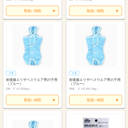
取扱い病院
取扱い病院
術後服エリザベスウエア男の子用
術後服エリザベスウエア男の子用
（ブルー）
（ブルー）
DM ﾀﾞｯｸｽ 約4kg～
DML ﾀﾞｯｸｽ 約5.5kg～
取扱い病院
取扱い病院