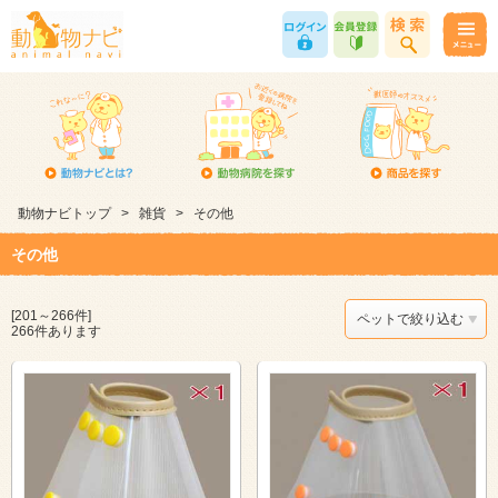
動物ナビトップ
>
雑貨
>
その他
その他
[201～266件]
ペットで絞り込む
266件あります