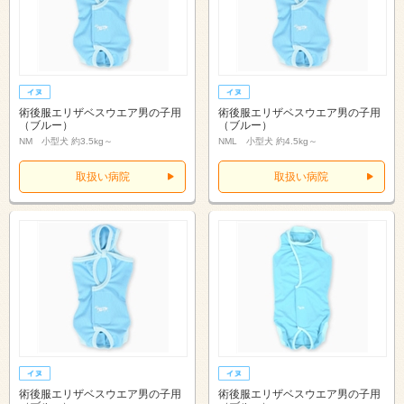
術後服エリザベスウエア男の子用
術後服エリザベスウエア男の子用
（ブルー）
（ブルー）
NM 小型犬 約3.5kg～
NML 小型犬 約4.5kg～
取扱い病院
取扱い病院
術後服エリザベスウエア男の子用
術後服エリザベスウエア男の子用