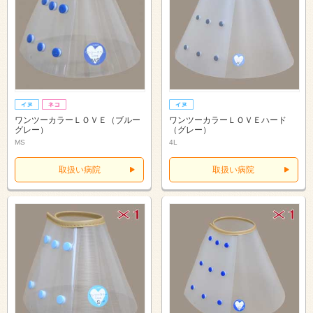
ワンツーカラーＬＯＶＥ（ブルー
ワンツーカラーＬＯＶＥハード
グレー）
（グレー）
MS
4L
取扱い病院
取扱い病院