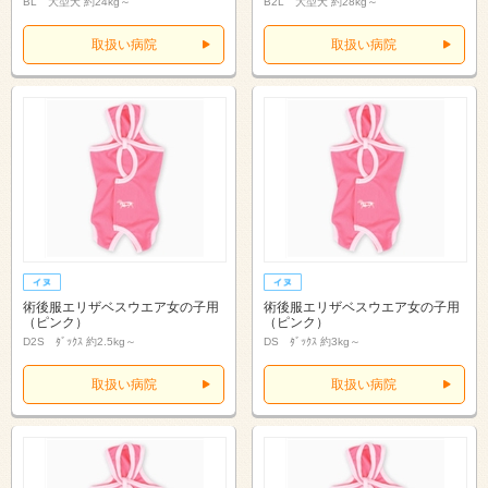
BL 大型犬 約24kg～
B2L 大型犬 約28kg～
取扱い病院
取扱い病院
術後服エリザベスウエア女の子用
術後服エリザベスウエア女の子用
（ピンク）
（ピンク）
D2S ﾀﾞｯｸｽ 約2.5kg～
DS ﾀﾞｯｸｽ 約3kg～
取扱い病院
取扱い病院