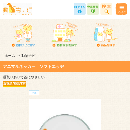
ホーム
>
動物ナビ
アニマルネッカー ソフトエッヂ
縁取りありで首にやさしい