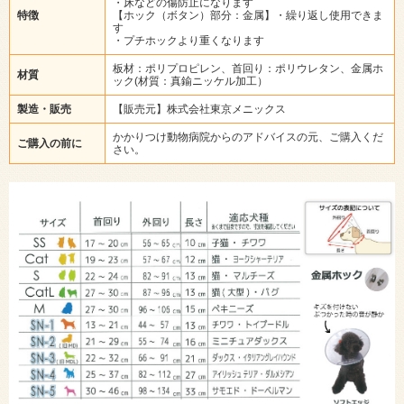
・床などの傷防止になります
特徴
【ホック（ボタン）部分：金属】・繰り返し使用できま
す
・プチホックより重くなります
板材：ポリプロピレン、首回り：ポリウレタン、金属ホ
材質
ック(材質：真鍮ニッケル加工）
製造・販売
【販売元】株式会社東京メニックス
かかりつけ動物病院からのアドバイスの元、ご購入くだ
ご購入の前に
さい。