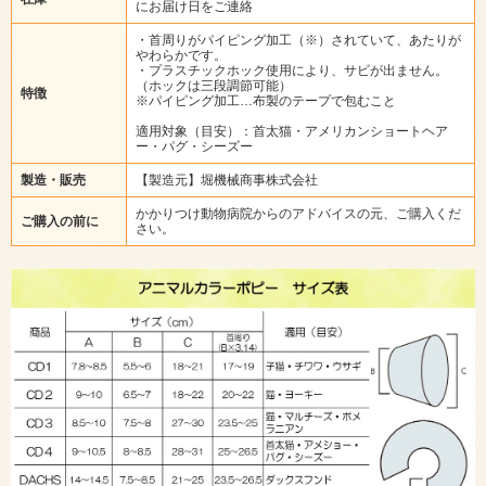
にお届け日をご連絡
・首周りがパイピング加工（※）されていて、あたりが
やわらかです。
・プラスチックホック使用により、サビが出ません。
（ホックは三段調節可能）
特徴
※パイピング加工…布製のテープで包むこと
適用対象（目安）：首太猫・アメリカンショートヘア
ー・パグ・シーズー
製造・販売
【製造元】堀機械商事株式会社
かかりつけ動物病院からのアドバイスの元、ご購入くだ
ご購入の前に
さい。