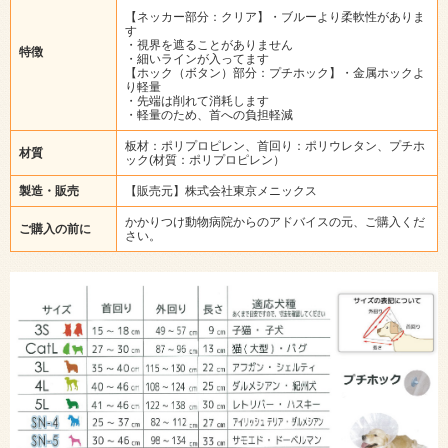
【ネッカー部分：クリア】・ブルーより柔軟性がありま
す
・視界を遮ることがありません
特徴
・細いラインが入ってます
【ホック（ボタン）部分：プチホック】・金属ホックよ
り軽量
・先端は削れて消耗します
・軽量のため、首への負担軽減
板材：ポリプロピレン、首回り：ポリウレタン、プチホ
材質
ック(材質：ポリプロピレン）
製造・販売
【販売元】株式会社東京メニックス
かかりつけ動物病院からのアドバイスの元、ご購入くだ
ご購入の前に
さい。