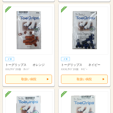
トーグリップス オレンジ
トーグリップス ネイビー
XXLｻｲｽﾞ20個 ｵﾚﾝｼﾞ
XXXLｻｲｽﾞ20個 ﾈｲﾋﾞｰ
取扱い病院
取扱い病院