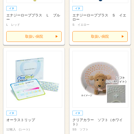
エナジーローププラス Ｌ ブル
エナジーローププラス Ｓ イエ
ー
ロー
L レッド
S イエロー
取扱い病院
取扱い病院
オーラストリップ
クリアカラー ソフト（ホワイ
ト）
12枚入 (シート)
SS ソフト