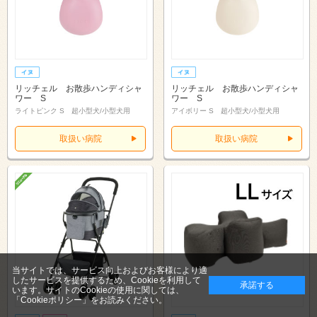
リッチェル お散歩ハンディシャ
リッチェル お散歩ハンディシャ
ワー S
ワー S
ライトピンク S 超小型犬/小型犬用
アイボリー S 超小型犬/小型犬用
取扱い病院
取扱い病院
当サイトでは、サービス向上およびお客様により適
したサービスを提供するため、Cookieを利用して
承諾する
います。サイトのCookieの使用に関しては、
「Cookieポリシー」
をお読みください。