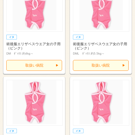
術後服エリザベスウエア女の子用
術後服エリザベスウエア女の子用
（ピンク）
（ピンク）
DM ﾀﾞｯｸｽ 約4kg～
DML ﾀﾞｯｸｽ 約5.5kg～
取扱い病院
取扱い病院