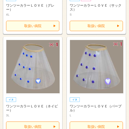
ワンツーカラーＬＯＶＥ（グレ
ワンツーカラーＬＯＶＥ（サック
ー）
ス）
4L
S
取扱い病院
取扱い病院
ワンツーカラーＬＯＶＥ（ネイビ
ワンツーカラーＬＯＶＥ（パープ
ー）
ル）
3L
L
取扱い病院
取扱い病院