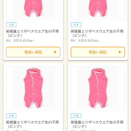
術後服エリザベスウエア女の子用
術後服エリザベスウエア女の子用
（ピンク）
（ピンク）
BS 大型犬 約15kg～
BM 大型犬 約20kg～
取扱い病院
取扱い病院
術後服エリザベスウエア女の子用
術後服エリザベスウエア女の子用
（ピンク）
（ピンク）