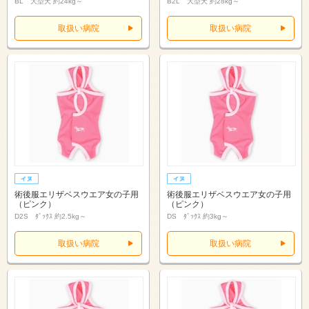
BL 大型犬 約24kg～
B2L 大型犬 約28kg～
取扱い病院
取扱い病院
術後服エリザベスウエア女の子用
術後服エリザベスウエア女の子用
（ピンク）
（ピンク）
D2S ﾀﾞｯｸｽ 約2.5kg～
DS ﾀﾞｯｸｽ 約3kg～
取扱い病院
取扱い病院