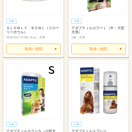
ＳＬＯＷＬＹ ＢＯＷＬ（スロー
アダプティルカラーＬ（中・大型
リーボウル）
犬用）
W18×D17.5×H6.7(cm) 犬用
1個 犬用
取扱い病院
取扱い病院
アダプティルカラーＳ（小型犬
アダプティルスプレー