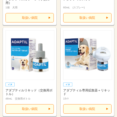
用）
1個 犬用
60mL (スプレー)
取扱い病院
取扱い病院
アダプティルリキッド（交換用ボ
アダプティル専用拡散器＋リキッ
トル）
ド
48mL 交換用ボトル
1ｾｯﾄ
取扱い病院
取扱い病院