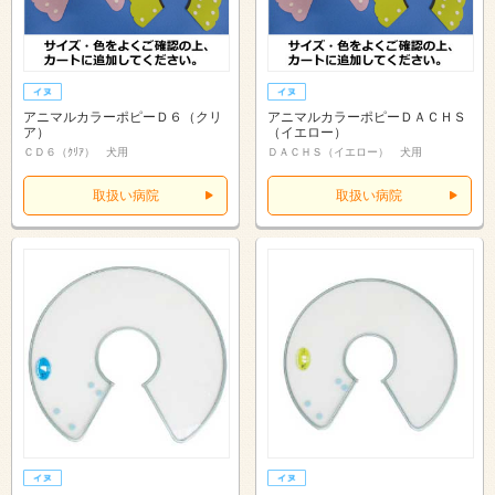
アニマルカラーポピーＤ６（クリ
アニマルカラーポピーＤＡＣＨＳ
ア）
（イエロー）
ＣＤ６（ｸﾘｱ） 犬用
ＤＡＣＨＳ（イエロー） 犬用
取扱い病院
取扱い病院