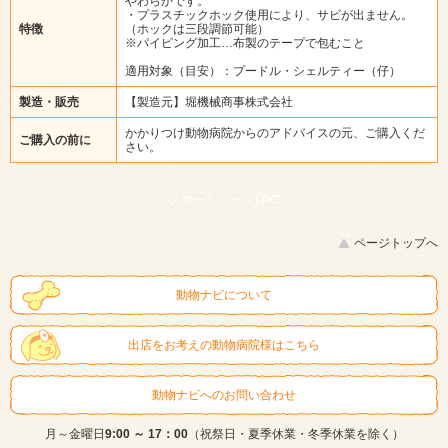
やわらかです。
・プラスチックホック使用により、サビが出ません。
特徴
（ホックは三段調節可能）
※パイピング加工…布製のテープで包むこと
適用対象（目安）：プードル・シェルティー（仔）
製造・販売
【製造元】堀機械商事株式会社
かかりつけ動物病院からのアドバイスの元、ご購入くだ
ご購入の前に
さい。
スマートフォン |
PC
ページトップへ
動物ナビについて
出店をお考えの動物病院様はこちら
動物ナビへのお問い合わせ
月～金曜日
9:00 ～ 17：00
（祝祭日・夏季休業・冬季休業を除く）