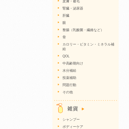
皮膚・被毛
腎臓・泌尿器
肝臓
眼
整腸（乳酸菌・繊維など）
骨
カロリー・ビタミン・ミネラル補
給
QOL
中高齢期向け
水分補給
投薬補助
問題行動
その他
シャンプー
ボディーケア