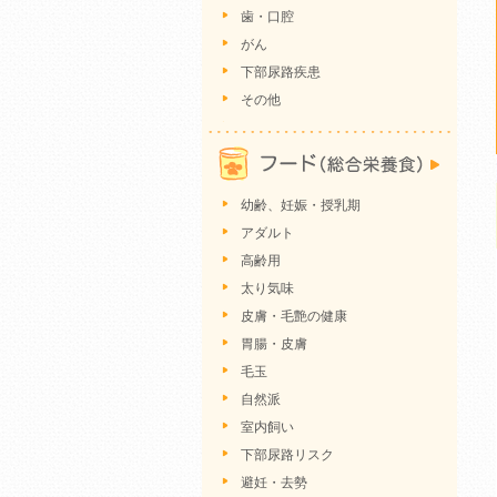
歯・口腔
がん
下部尿路疾患
その他
幼齢、妊娠・授乳期
アダルト
高齢用
太り気味
皮膚・毛艶の健康
胃腸・皮膚
毛玉
自然派
室内飼い
下部尿路リスク
避妊・去勢