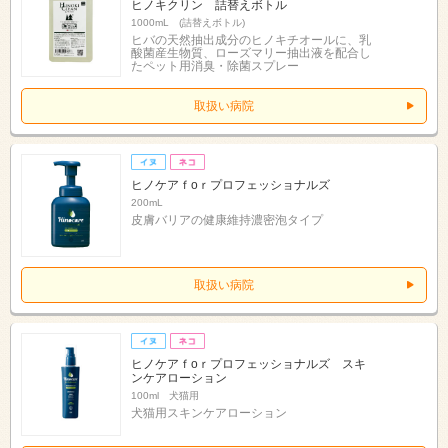
ヒノキクリン 詰替えボトル
1000mL (詰替えボトル)
ヒバの天然抽出成分のヒノキチオールに、乳
酸菌産生物質、ローズマリー抽出液を配合し
たペット用消臭・除菌スプレー
取扱い病院
ヒノケアｆоｒプロフェッショナルズ
200mL
皮膚バリアの健康維持濃密泡タイプ
取扱い病院
ヒノケアｆоｒプロフェッショナルズ スキ
ンケアローション
100ml 犬猫用
犬猫用スキンケアローション