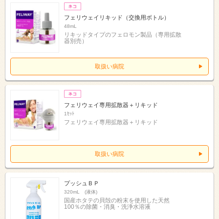
フェリウェイリキッド（交換用ボトル）
48mL
リキッドタイプのフェロモン製品（専用拡散
器別売）
取扱い病院
フェリウェイ専用拡散器＋リキッド
1ｾｯﾄ
フェリウェイ専用拡散器＋リキッド
取扱い病院
プッシュＢＰ
320mL (液体)
国産ホタテの貝殻の粉末を使用した天然
100％の除菌・消臭・洗浄水溶液