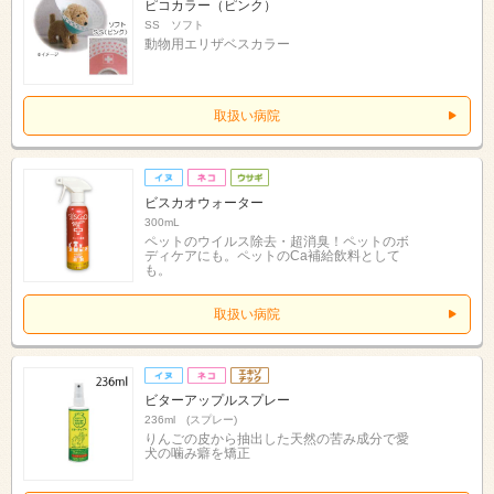
ピコカラー（ピンク）
SS ソフト
動物用エリザベスカラー
取扱い病院
ビスカオウォーター
300mL
ペットのウイルス除去・超消臭！ペットのボ
ディケアにも。ペットのCa補給飲料として
も。
取扱い病院
ビターアップルスプレー
236ml (スプレー)
りんごの皮から抽出した天然の苦み成分で愛
犬の噛み癖を矯正