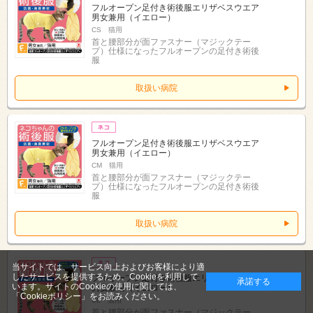
フルオープン足付き術後服エリザベスウエア
男女兼用（イエロー）
CS 猫用
首と腰部分が面ファスナー（マジックテー
プ）仕様になったフルオープンの足付き術後
服
取扱い病院
フルオープン足付き術後服エリザベスウエア
男女兼用（イエロー）
CM 猫用
首と腰部分が面ファスナー（マジックテー
プ）仕様になったフルオープンの足付き術後
服
取扱い病院
当サイトでは、サービス向上およびお客様により適
したサービスを提供するため、Cookieを利用して
フルオープン足付き術後服エリザベスウエア
承諾する
います。サイトのCookieの使用に関しては、
男女兼用（イエロー）
「Cookieポリシー」
をお読みください。
CL 猫用
首と腰部分が面ファスナー（マジックテー