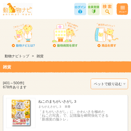
動物ナビトップ
>
雑貨
雑貨
[401～500件]
ペットで絞り込む
678件あります
ねこのまちがいさがし３
まちがえさがし３ 単冊
「まちがいさがし」に、かわいさを極めた
「ねこの写真」で、記憶脳を瞬間強化できる
「新感覚の脳トレ」