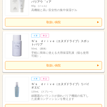
バリアウ゛ィア
60g (ジェル)
高機能と高い安全性の集中保湿ゲル
取扱い病院
Ｎ’ｓ ｄｒｉｖｅ（エヌズドライブ）スポッ
トバリア
50mL (液体)
手軽に簡単に使える犬用保湿乳液（猫も使用
可能）。
取扱い病院
Ｎ’ｓ ｄｒｉｖｅ（エヌズドライブ）リバイ
オエピ
120mL (スプレー)
細菌叢のバランスが崩れバリア機能の低下し
た皮膚コンディションを整えます