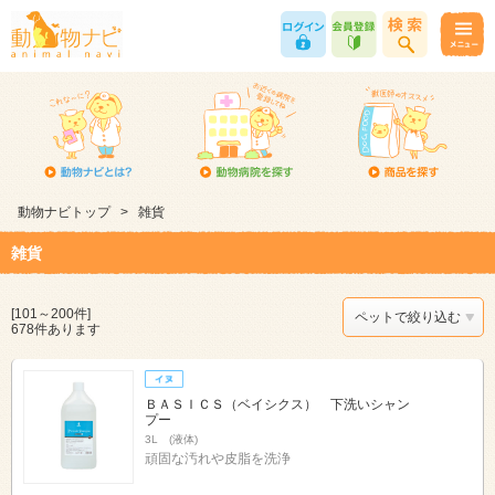
動物ナビトップ
>
雑貨
雑貨
[101～200件]
ペットで絞り込む
678件あります
ＢＡＳＩＣＳ（ベイシクス） 下洗いシャン
プー
3L (液体)
頑固な汚れや皮脂を洗浄