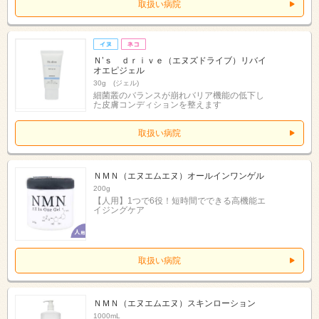
取扱い病院
Ｎ’ｓ ｄｒｉｖｅ（エヌズドライブ）リバイ
オエピジェル
30g (ジェル)
細菌叢のバランスが崩れバリア機能の低下し
た皮膚コンディションを整えます
取扱い病院
ＮＭＮ（エヌエムエヌ）オールインワンゲル
200g
【人用】1つで6役！短時間でできる高機能エ
イジングケア
取扱い病院
ＮＭＮ（エヌエムエヌ）スキンローション
1000mL