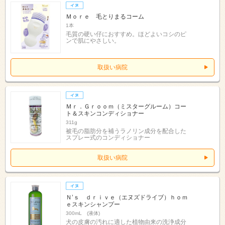
Ｍｏｒｅ 毛とりまるコーム
1本
毛質の硬い仔におすすめ。ほどよいコシのピ
ンで肌にやさしい。
取扱い病院
Ｍｒ．Ｇｒｏｏｍ（ミスターグルーム）コー
ト＆スキンコンディショナー
311g
被毛の脂肪分を補うラノリン成分を配合した
スプレー式のコンディショナー
取扱い病院
Ｎ’ｓ ｄｒｉｖｅ（エヌズドライブ）ｈｏｍ
ｅスキンシャンプー
300mL (液体)
犬の皮膚の汚れに適した植物由来の洗浄成分