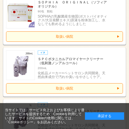
ＳＯＰＨＩＡ ＯＲＩＧＩＮＡＬ（ソフィア
オリジナル）
90包 顆粒
SOPHIAの乳酸菌産生物質(ポストバイオティ
クス/大豆発酵エキス)原液を粉体加工し、水
なしでも飲めるようにしました
取扱い病院
ＳＰＣボタニカルアロマイヤークリーナー
（低刺激ノンアルコール）
200mL
化粧品メーカー×ペットサロン共同開発。天
然由来成分で汚れや臭いをやさしくケア。
取扱い病院
当サイトでは、サービス向上およびお客様により適
ＳＰＣボタニカルアロマイヤークリーナー
したサービスを提供するため、Cookieを利用して
（低刺激ノンアルコール）
承諾する
います。サイトのCookieの使用に関しては、
1L 詰替え用
「Cookieポリシー」
をお読みください。
化粧品メーカー×ペットサロン共同開発。天