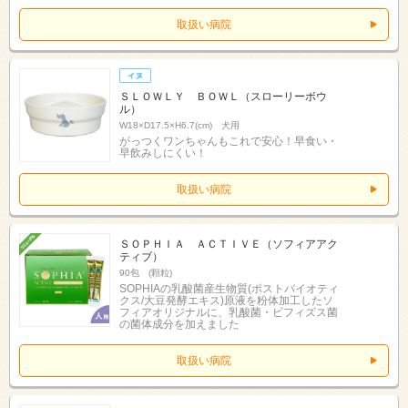
取扱い病院
ＳＬＯＷＬＹ ＢＯＷＬ（スローリーボウ
ル）
W18×D17.5×H6.7(cm) 犬用
がっつくワンちゃんもこれで安心！早食い・
早飲みしにくい！
取扱い病院
ＳＯＰＨＩＡ ＡＣＴＩＶＥ（ソフィアアク
ティブ）
90包 (顆粒)
SOPHIAの乳酸菌産生物質(ポストバイオティ
クス/大豆発酵エキス)原液を粉体加工したソ
フィアオリジナルに、乳酸菌・ビフィズス菌
の菌体成分を加えました
取扱い病院