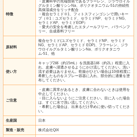
・皮膚科学の先端技術であるフラーレン、ジラウロイル
グルタミン酸リシンNa、ポリクオタニウム‐51の持続性
高保湿成分をリッチ配合
特徴
・複合セラミド※1、フィトスフィンゴシンで潤いキー
プ（※1：ユズセラミド、セラミドNP、セラミドNG、
セラミドAP、セラミドEOP）
・愛犬の安全を考慮したエタノールフリー、パラベンフ
リー、合成香料フリー
複合セラミド(ユズセラミド、セラミドNP、セラミド
NG、セラミドAP、セラミド EOP)、フラーレン、ジラ
原材料
ウロイルグルタミン酸リシンNa、ポリクオタニウ
ム-51、他
キャップ2杯（約15mL）を洗面器1杯（約2L）程度に入
れ、皮膚へ浸透させるようにかけ流してください。洗い
使い方
流す必要はありません。乾燥がひどい場合は10倍程度に
希釈したものをスプレー容器に入れ、部分的に適量を塗
布してください。
・皮膚に異常があるとき、皮膚に合わないときは使用を
中止してください。
・目に入らないようにご注意ください。目に入った場合
ご注意
は、すぐに水で洗い流してください。
・希釈した場合は、出来るだけ早めに使い切ってくださ
い。
生産国
日本
製造・販売
株式会社QIX