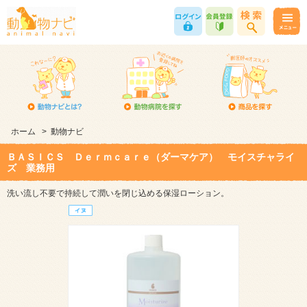
ホーム
>
動物ナビ
ＢＡＳＩＣＳ Ｄｅｒｍｃａｒｅ（ダーマケア） モイスチャライ
ズ 業務用
洗い流し不要で持続して潤いを閉じ込める保湿ローション。