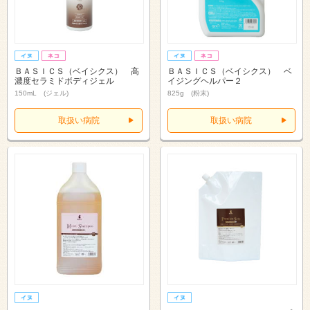
ＢＡＳＩＣＳ（ベイシクス） 高
ＢＡＳＩＣＳ（ベイシクス） ベ
濃度セラミドボディジェル
イジングヘルパー２
150mL (ジェル)
825g (粉末)
取扱い病院
取扱い病院