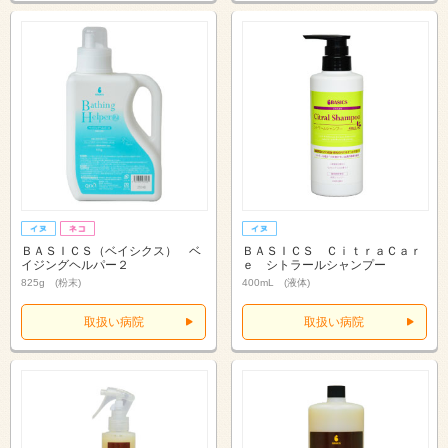
ＢＡＳＩＣＳ（ベイシクス） ベ
ＢＡＳＩＣＳ ＣｉｔｒａＣａｒ
イジングヘルパー２
ｅ シトラールシャンプー
825g (粉末)
400mL (液体)
取扱い病院
取扱い病院