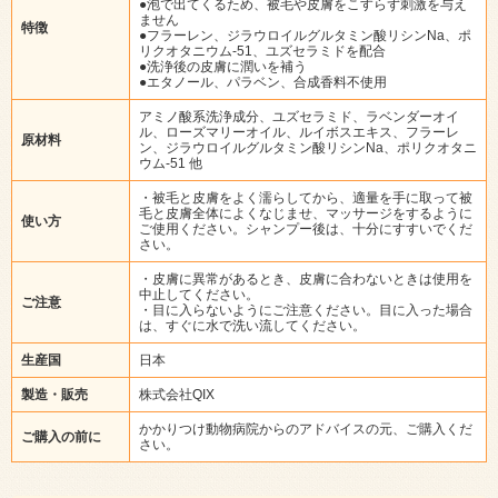
●泡で出てくるため、被毛や皮膚をこすらず刺激を与え
ません
特徴
●フラーレン、ジラウロイルグルタミン酸リシンNa、ポ
リクオタニウム‐51、ユズセラミドを配合
●洗浄後の皮膚に潤いを補う
●エタノール、パラベン、合成香料不使用
アミノ酸系洗浄成分、ユズセラミド、ラベンダーオイ
ル、ローズマリーオイル、ルイボスエキス、フラーレ
原材料
ン、ジラウロイルグルタミン酸リシンNa、ポリクオタニ
ウム‐51 他
・被毛と皮膚をよく濡らしてから、適量を手に取って被
毛と皮膚全体によくなじませ、マッサージをするように
使い方
ご使用ください。シャンプー後は、十分にすすいでくだ
さい。
・皮膚に異常があるとき、皮膚に合わないときは使用を
中止してください。
ご注意
・目に入らないようにご注意ください。目に入った場合
は、すぐに水で洗い流してください。
生産国
日本
製造・販売
株式会社QIX
かかりつけ動物病院からのアドバイスの元、ご購入くだ
ご購入の前に
さい。