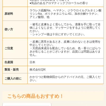
●気品のあるアロマティックフローラルの香り
ラウレス硫酸Na、ヘマチン、ジラウロイルグルタミン酸
原材料
リシンNa、ポリクオタニウム-61、加水分解ケラチン、
アミノ酸類、他
・被毛と皮膚をよく濡らしてから、適量を手に取って全
体によくなじませ、マッサージをするように使用してく
使い方
ださい。
・シャンプー後は十分にすすいでください。
・皮膚に異常があるとき、皮膚に合わないときは使用を
中止してください。
ご注意
・天然由来成分を配合しているため、色・香りにばらつ
きが生じることがございますが、品質には問題はありま
せん。
生産国
日本
製造・販売
株式会社QIX
かかりつけ動物病院からのアドバイスの元、ご購入くだ
ご購入の前に
さい。
こちらの商品もおすすめ！