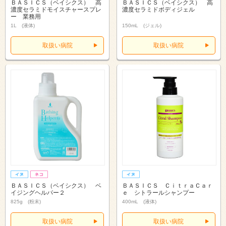
ＢＡＳＩＣＳ（ベイシクス） 高
ＢＡＳＩＣＳ（ベイシクス） 高
濃度セラミドモイスチャースプレ
濃度セラミドボディジェル
ー 業務用
1L (液体)
150mL (ジェル)
取扱い病院
取扱い病院
ＢＡＳＩＣＳ（ベイシクス） ベ
ＢＡＳＩＣＳ ＣｉｔｒａＣａｒ
イジングヘルパー２
ｅ シトラールシャンプー
825g (粉末)
400mL (液体)
取扱い病院
取扱い病院