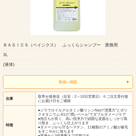
ＢＡＳＩＣＳ（ベイシクス） ふっくらシャンプー 業務用
3L
(液体)
取扱い病院
取寄せ後発送（目安：2～10日営業日）※ご注文受付後
在庫
にお届け日をご連絡
●ジラウロイルグルタミン酸リシンNaの“浸透力”とポリ
クオタニウム-61の“潤いベール”でダブルダメージケア
●泡立ちが良く、高い洗浄力で頑固な皮脂をしっかり取
り除き、ふっくら仕上がります
特徴
●ダメージから守るヘマチン、11種類のアミノ酸が被毛
をすこやかに保ちます
●原液から3倍希釈まで可能です