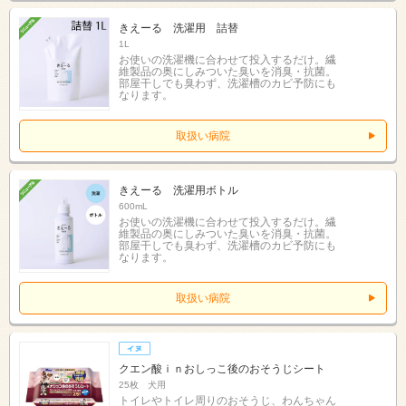
きえーる 洗濯用 詰替
1L
お使いの洗濯機に合わせて投入するだけ。繊
維製品の奥にしみついた臭いを消臭・抗菌。
部屋干しでも臭わず、洗濯槽のカビ予防にも
なります。
取扱い病院
きえーる 洗濯用ボトル
600mL
お使いの洗濯機に合わせて投入するだけ。繊
維製品の奥にしみついた臭いを消臭・抗菌。
部屋干しでも臭わず、洗濯槽のカビ予防にも
なります。
取扱い病院
クエン酸ｉｎおしっこ後のおそうじシート
25枚 犬用
トイレやトイレ周りのおそうじ、わんちゃん