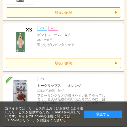
取扱い病院
デントレニーム ＸＳ
XS 犬猫用
遊びながらデンタルケア
取扱い病院
トーグリップス オレンジ
XXLｻｲｽﾞ20個 ｵﾚﾝｼﾞ
フローリングなどの滑りやすい床で滑ってし
まう、老犬や足腰の弱い犬たちのために、自
然由来の材料で作られた爪につける犬専用の
滑り止め
当サイトでは、サービス向上およびお客様により適
したサービスを提供するため、Cookieを利用して
承諾する
います。サイトのCookieの使用に関しては、
取扱い病院
「Cookieポリシー」
をお読みください。