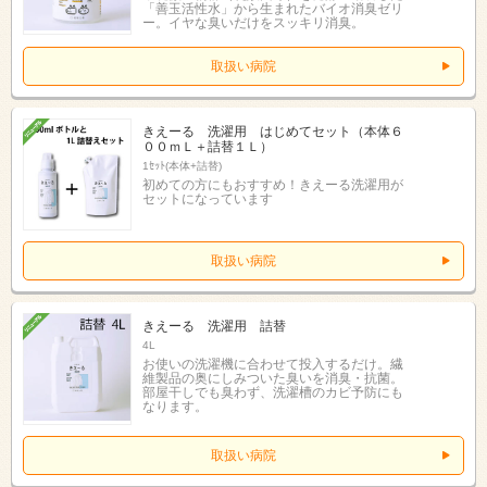
「善玉活性水」から生まれたバイオ消臭ゼリ
ー。イヤな臭いだけをスッキリ消臭。
取扱い病院
きえーる 洗濯用 はじめてセット（本体６
００ｍＬ＋詰替１Ｌ）
1ｾｯﾄ(本体+詰替)
初めての方にもおすすめ！きえーる洗濯用が
セットになっています
取扱い病院
きえーる 洗濯用 詰替
4L
お使いの洗濯機に合わせて投入するだけ。繊
維製品の奥にしみついた臭いを消臭・抗菌。
部屋干しでも臭わず、洗濯槽のカビ予防にも
なります。
取扱い病院