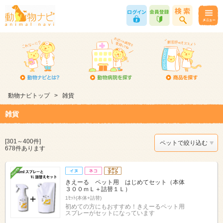
動物ナビトップ
>
雑貨
雑貨
[301～400件]
ペットで絞り込む
678件あります
きえーる ペット用 はじめてセット（本体
３００ｍＬ＋詰替１Ｌ）
1ｾｯﾄ(本体+詰替)
初めての方にもおすすめ！きえーるペット用
スプレーがセットになっています