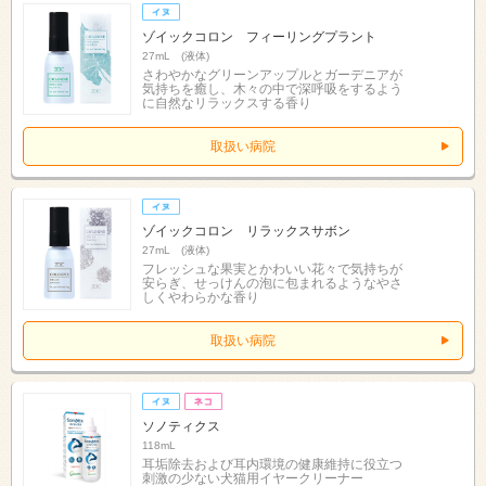
ゾイックコロン フィーリングプラント
27mL (液体)
さわやかなグリーンアップルとガーデニアが
気持ちを癒し、木々の中で深呼吸をするよう
に自然なリラックスする香り
取扱い病院
ゾイックコロン リラックスサボン
27mL (液体)
フレッシュな果実とかわいい花々で気持ちが
安らぎ、せっけんの泡に包まれるようなやさ
しくやわらかな香り
取扱い病院
ソノティクス
118mL
耳垢除去および耳内環境の健康維持に役立つ
刺激の少ない犬猫用イヤークリーナー