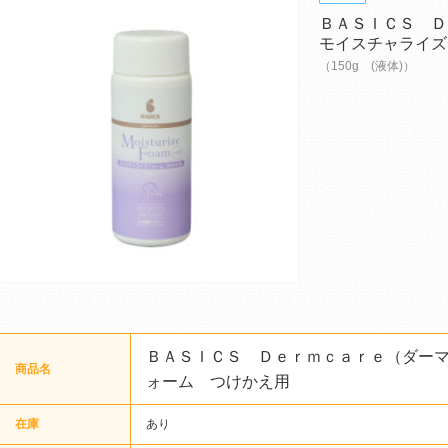
ＢＡＳＩＣＳ 
モイスチャライズ
（150g (液体)）
ＢＡＳＩＣＳ Ｄｅｒｍｃａｒｅ（ダー
商品名
ォーム つけかえ用
在庫
あり