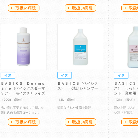
ＢＡＳＩＣＳ Ｄｅｒｍｃ
ＢＡＳＩＣＳ（ベイシク
ＢＡＳＩＣＳ
ａｒｅ（ベイシクスダーマ
ス） 下洗いシャンプー
ス） しっと
ケア） モイスチャライズ
ント 業務用
（200g (液体)）
（3L (液体)）
（3kg (液体)）
洗い流し不要で持続して潤いを
頑固な汚れや皮脂を洗浄
潤いを閉じ込め
閉じ込める保湿ローション。
シ通りを実現