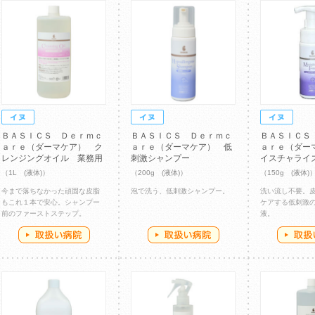
ＢＡＳＩＣＳ Ｄｅｒｍｃ
ＢＡＳＩＣＳ Ｄｅｒｍｃ
ＢＡＳＩＣＳ
ａｒｅ（ダーマケア） ク
ａｒｅ（ダーマケア） 低
ａｒｅ（ダー
レンジングオイル 業務用
刺激シャンプー
イスチャライ
（1L (液体)）
（200g (液体)）
（150g (液体)
今まで落ちなかった頑固な皮脂
泡で洗う、低刺激シャンプー。
洗い流し不要。
もこれ１本で安心。シャンプー
ケアする低刺激
前のファーストステップ。
液。