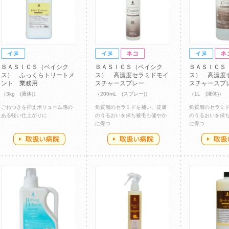
ＢＡＳＩＣＳ（ベイシク
ＢＡＳＩＣＳ（ベイシク
ＢＡＳＩＣＳ
ス） ふっくらトリートメ
ス） 高濃度セラミドモイ
ス） 高濃度
ント 業務用
スチャースプレー
スチャースプ
（3kg (液体)）
（200mL (スプレー)）
（1L (液体)）
ごわつきを抑えボリューム感の
角質層のセラミドを補い、皮膚
角質層のセラミ
ある軽い仕上がりに
のうるおいを保ち被毛も健やか
のうるおいを保
に保つ
に保つ