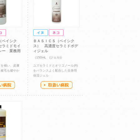
（ベイシク
ＢＡＳＩＣＳ（ベイシク
セラミドモイ
ス） 高濃度セラミドボデ
レー 業務用
ィジェル
（150mL (ジェル)）
ドを補い、皮膚
ユズセラミドとオリゴノール(R)
ち被毛も健やか
をバランスよく配合した全身用
保湿ジェル