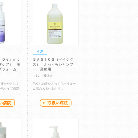
 Ｄｅｒｍｃ
ＢＡＳＩＣＳ（ベイシク
マケア） モ
ス） ふっくらシャンプ
ズフォーム
ー 業務用
）
（3L (液体)）
皮膚をやさしく
毛立ちの良いふっくらボリュー
の泡タイプ保湿
ム感のある仕上がりに