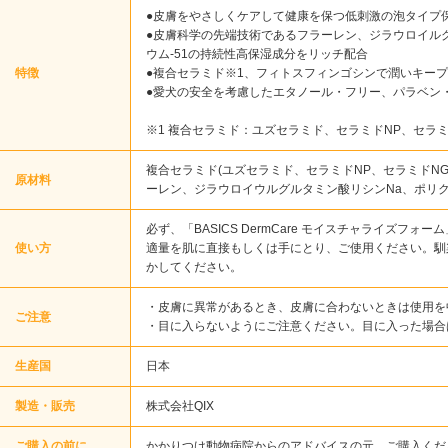
●皮膚をやさしくケアして健康を保つ低刺激の泡タイプ
●皮膚科学の先端技術であるフラーレン、ジラウロイル
ウム-51の持続性高保湿成分をリッチ配合
特徴
●複合セラミド※1、フィトスフィンゴシンで潤いキープ
●愛犬の安全を考慮したエタノール・フリー、パラベン
※1 複合セラミド：ユズセラミド、セラミドNP、セラミ
複合セラミド(ユズセラミド、セラミドNP、セラミドNG
原材料
ーレン、ジラウロイウルグルタミン酸リシンNa、ポリク
必ず、「BASICS DermCare モイスチャライズフ
使い方
適量を肌に直接もしくは手にとり、ご使用ください。馴
かしてください。
・皮膚に異常があるとき、皮膚に合わないときは使用を
ご注意
・目に入らないようにご注意ください。目に入った場合
生産国
日本
製造・販売
株式会社QIX
ご購入の前に
かかりつけ動物病院からのアドバイスの元、ご購入くだ