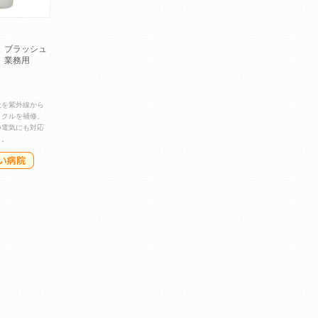
 ブラッシュ
 業務用
犬を紫外線から
ィクルを補修、
静電気にも対応
ト。