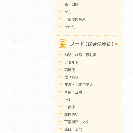
歯・口腔
がん
下部尿路疾患
その他
幼齢、妊娠・授乳期
アダルト
高齢用
太り気味
皮膚・毛艶の健康
胃腸・皮膚
毛玉
自然派
室内飼い
下部尿路リスク
避妊・去勢