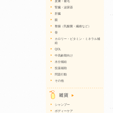
皮膚・被毛
腎臓・泌尿器
肝臓
眼
整腸（乳酸菌・繊維など）
骨
カロリー・ビタミン・ミネラル補
給
QOL
中高齢期向け
水分補給
投薬補助
問題行動
その他
シャンプー
ボディーケア