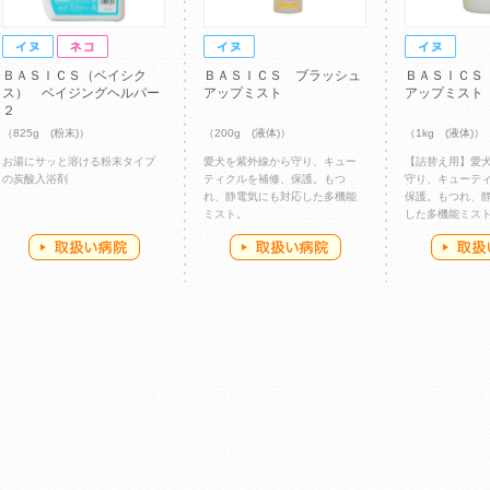
ＢＡＳＩＣＳ（ベイシク
ＢＡＳＩＣＳ ブラッシュ
ＢＡＳＩＣＳ
ス） ベイジングヘルパー
アップミスト
アップミスト
２
（825g (粉末)）
（200g (液体)）
（1kg (液体)）
お湯にサッと溶ける粉末タイプ
愛犬を紫外線から守り、キュー
【詰替え用】愛
の炭酸入浴剤
ティクルを補修、保護。もつ
守り、キューテ
れ、静電気にも対応した多機能
保護。もつれ、
ミスト。
した多機能ミス