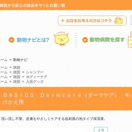
ホーム
>
動物ナビ
ホーム
>
雑貨
ホーム
>
雑貨
>
シャンプー
ホーム
>
雑貨
>
ボディーケア
ホーム
>
雑貨
>
入浴グッズ
ＢＡＳＩＣＳ Ｄｅｒｍｃａｒｅ（ダーマケア） モ
けかえ用
洗い流し不要。皮膚をやさしくケアする低刺激の泡タイプ保湿液。