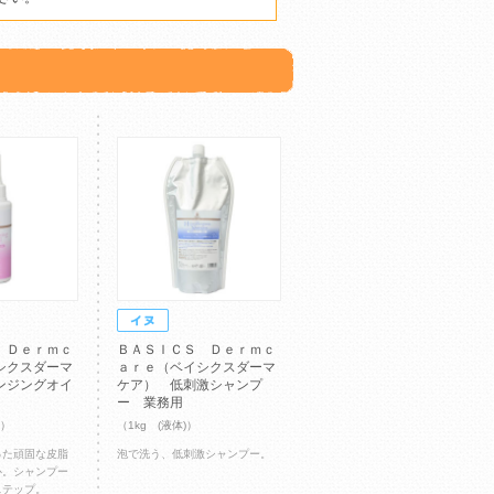
 Ｄｅｒｍｃ
ＢＡＳＩＣＳ Ｄｅｒｍｃ
シクスダーマ
ａｒｅ（ベイシクスダーマ
ンジングオイ
ケア） 低刺激シャンプ
ー 業務用
)）
（1kg (液体)）
った頑固な皮脂
泡で洗う、低刺激シャンプー。
心。シャンプー
ステップ。