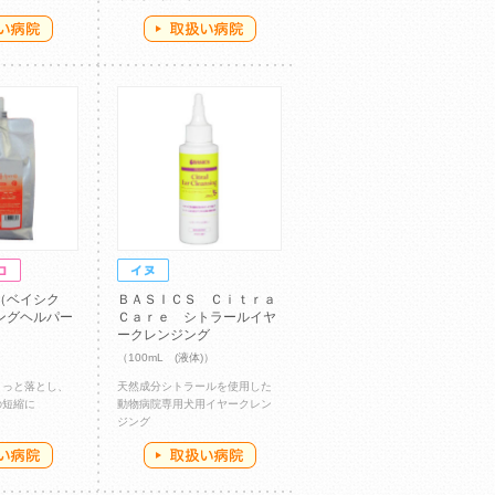
（ベイシク
ＢＡＳＩＣＳ Ｃｉｔｒａ
ングヘルパー
Ｃａｒｅ シトラールイヤ
ークレンジング
（100mL (液体)）
さっと落とし、
天然成分シトラールを使用した
の短縮に
動物病院専用犬用イヤークレン
ジング