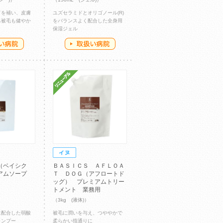
ドを補い、皮膚
ユズセラミドとオリゴノール(R)
ち被毛も健やか
をバランスよく配合した全身用
保湿ジェル
（ベイシク
ＢＡＳＩＣＳ ＡＦＬＯＡ
ミアムソープ
Ｔ ＤＯＧ（アフロートド
ッグ） プレミアムトリー
トメント 業務用
（3kg (液体)）
に配合した弱酸
被毛に潤いを与え、つややかで
ャンプー
柔らかい指通りに