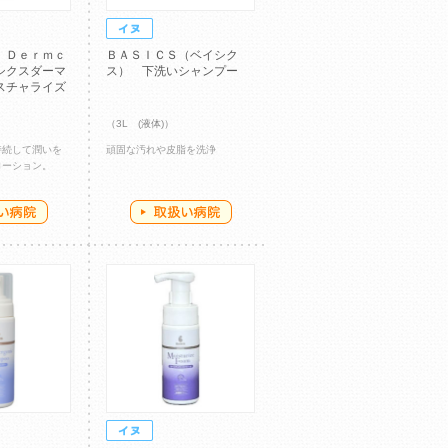
 Ｄｅｒｍｃ
ＢＡＳＩＣＳ（ベイシク
シクスダーマ
ス） 下洗いシャンプー
スチャライズ
）
（3L (液体)）
持続して潤いを
頑固な汚れや皮脂を洗浄
ローション。