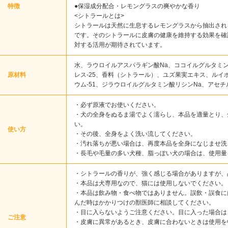
特徴
●保湿成分配合・レモングラスの爽やかな香り
<シトラールとは>
シトラールは天然に生息するレモングラスから抽出され
です。そのシトラールに皮膚の健康を維持する効果を確
対する活用が期待されています。
水、ラウロイルアスパラギン酸Na、ココイルグルタミン
原材料
レス-25、香料（シトラール）、ユズ果実エキス、ルイ
ウム-51、ジラウロイルグルタミン酸リシンNa、アセ
・必ず原液でお使いください。
・犬の全身をぬるま湯でよく濡らし、本品を適量とり、
い。
使い方
・その後、全身をよく洗い流してください。
・汚れ落ちが悪い場合は、再度本品を全身になじませ洗
・長毛や毛量の多い犬種、脂っぽい犬の場合は、使用量
・シトラールの香りが、強く感じる場合がありますが、
・本品は犬専用なので、猫には使用しないでください。
・本品は飲み物・食べ物ではありません。誤飲・誤食に
んだ時はかかりつけの獣医師に相談してください。
・目に入らないようご注意ください。目に入った場合は
ご注意
・皮膚に異常があるとき、皮膚に合わないときは使用を