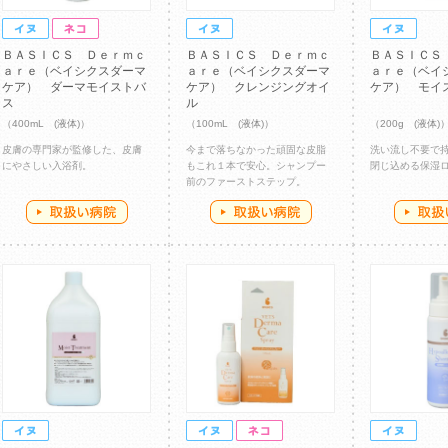
ＢＡＳＩＣＳ Ｄｅｒｍｃ
ＢＡＳＩＣＳ Ｄｅｒｍｃ
ＢＡＳＩＣＳ
ａｒｅ（ベイシクスダーマ
ａｒｅ（ベイシクスダーマ
ａｒｅ（ベイ
ケア） ダーマモイストバ
ケア） クレンジングオイ
ケア） モイ
ス
ル
（400mL (液体)）
（100mL (液体)）
（200g (液体)
皮膚の専門家が監修した、皮膚
今まで落ちなかった頑固な皮脂
洗い流し不要で
にやさしい入浴剤。
もこれ１本で安心。シャンプー
閉じ込める保湿
前のファーストステップ。