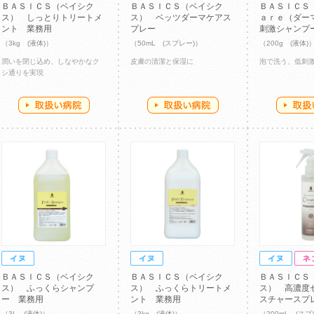
ＢＡＳＩＣＳ（ベイシク
ＢＡＳＩＣＳ（ベイシク
ＢＡＳＩＣＳ
ス） しっとりトリートメ
ス） ベッツダーマケアス
ａｒｅ（ダー
ント 業務用
プレー
刺激シャンプ
（3kg (液体)）
（50mL (スプレー)）
（200g (液体)
潤いを閉じ込め、しなやかなク
皮膚の清潔と保湿に
泡で洗う、低刺
シ通りを実現
ＢＡＳＩＣＳ（ベイシク
ＢＡＳＩＣＳ（ベイシク
ＢＡＳＩＣＳ
ス） ふっくらシャンプ
ス） ふっくらトリートメ
ス） 高濃度
ー 業務用
ント 業務用
スチャースプ
（3L (液体)）
（3kg (液体)）
（200mL (スプ