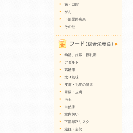
歯・口腔
がん
下部尿路疾患
その他
幼齢、妊娠・授乳期
アダルト
高齢用
太り気味
皮膚・毛艶の健康
胃腸・皮膚
毛玉
自然派
室内飼い
下部尿路リスク
避妊・去勢