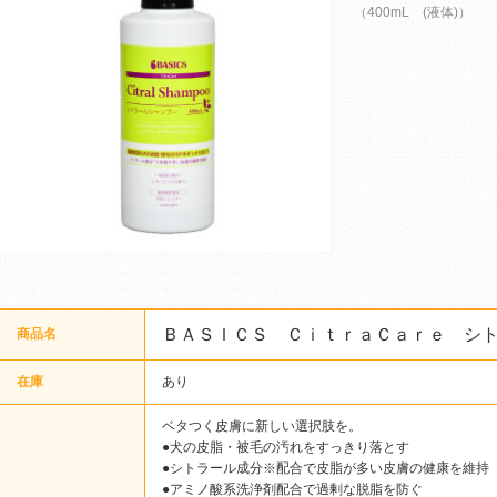
（400mL (液体)）
ＢＡＳＩＣＳ ＣｉｔｒａＣａｒｅ シ
商品名
在庫
あり
ベタつく皮膚に新しい選択肢を。
●犬の皮脂・被毛の汚れをすっきり落とす
●シトラール成分※配合で皮脂が多い皮膚の健康を維持
●アミノ酸系洗浄剤配合で過剰な脱脂を防ぐ