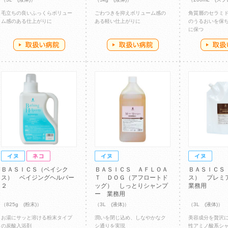
毛立ちの良いふっくらボリュー
ごわつきを抑えボリューム感の
角質層のセラミ
ム感のある仕上がりに
ある軽い仕上がりに
のうるおいを保
に保つ
ＢＡＳＩＣＳ（ベイシク
ＢＡＳＩＣＳ ＡＦＬＯＡ
ＢＡＳＩＣＳ
ス） ベイジングヘルパー
Ｔ ＤＯＧ（アフロートド
ス） プレ
２
ッグ） しっとりシャンプ
業務用
ー 業務用
（825g (粉末)）
（3L (液体)）
（3L (液体)）
お湯にサッと溶ける粉末タイプ
潤いを閉じ込め、しなやかなク
美容成分を贅沢
の炭酸入浴剤
シ通りを実現
性アミノ酸系シ