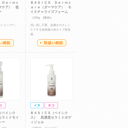
 Ｄｅｒｍｃ
ＢＡＳＩＣＳ Ｄｅｒｍｃ
マケア） 低
ａｒｅ（ダーマケア） モ
ー
イスチャライズフォーム
）
（150g (液体)）
激シャンプー。
洗い流し不要。皮膚をやさしく
ケアする低刺激の泡タイプ保湿
液。
（ベイシク
ＢＡＳＩＣＳ（ベイシク
セラミドモイ
ス） 高濃度セラミドボデ
レー
ィジェル
レー)）
（150mL (ジェル)）