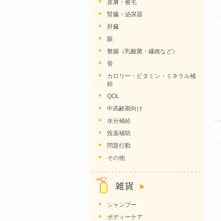
皮膚・被毛
腎臓・泌尿器
肝臓
眼
整腸（乳酸菌・繊維など）
骨
カロリー・ビタミン・ミネラル補
給
QOL
中高齢期向け
水分補給
投薬補助
問題行動
その他
シャンプー
ボディーケア