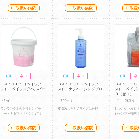
ＢＡＳＩＣＳ（ベイシク
ＢＡＳＩＣＳ（ベイシク
ＢＡＳＩＣＳ
ス） ベイジングヘルパー
ス） ナノベイジングプロ
ス） ベイジ
０（ゼロ）
（1kg）
（300mL）
（1L (液体)）
ワンランク上のトリミングをサ
皮脂汚れをナノサイズに分解
しつこい汚れを
ポートするプレベイジング剤
シャンプー時間