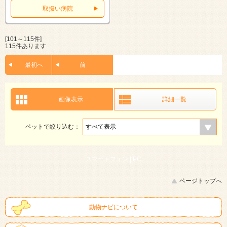
取扱い病院
[101～115件]
115件あります
最初へ
前
画像表示
詳細一覧
ペットで絞り込む：
スマートフォン |
PC
ページトップへ
動物ナビについて