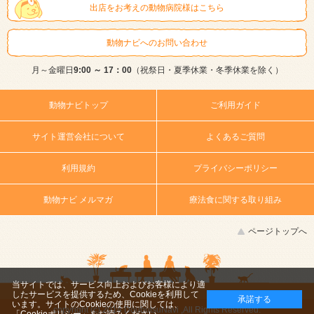
出店をお考えの動物病院様はこちら
動物ナビへのお問い合わせ
月～金曜日
9:00 ～ 17：00
（祝祭日・夏季休業・冬季休業を除く）
動物ナビトップ
ご利用ガイド
サイト運営会社について
よくあるご質問
利用規約
プライバシーポリシー
動物ナビ メルマガ
療法食に関する取り組み
ページトップへ
当サイトでは、サービス向上およびお客様により適
したサービスを提供するため、Cookieを利用して
承諾する
います。サイトのCookieの使用に関しては、
copyright (c) 2014 DoubutsuNavi ,All Rights Reserved.