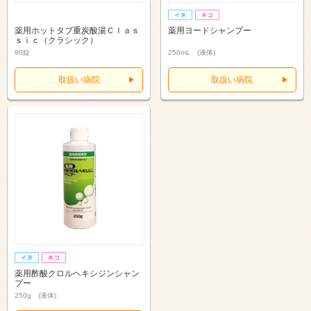
薬用ホットタブ重炭酸湯Ｃｌａｓ
薬用ヨードシャンプー
ｓｉｃ（クラシック）
90錠
250mL (液体)
取扱い病院
取扱い病院
薬用酢酸クロルヘキシジンシャン
プー
250g (液体)