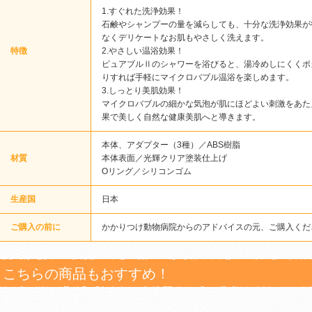
1.すぐれた洗浄効果！
石鹸やシャンプーの量を減らしても、十分な洗浄効果が
なくデリケートなお肌もやさしく洗えます。
特徴
2.やさしい温浴効果！
ピュアブルⅡのシャワーを浴びると、湯冷めしにくくポ
りすれば手軽にマイクロバブル温浴を楽しめます。
3.しっとり美肌効果！
マイクロバブルの細かな気泡が肌にほどよい刺激をあた
果で美しく自然な健康美肌へと導きます。
本体、アダプター（3種）／ABS樹脂
材質
本体表面／光輝クリア塗装仕上げ
Oリング／シリコンゴム
生産国
日本
ご購入の前に
かかりつけ動物病院からのアドバイスの元、ご購入くだ
こちらの商品もおすすめ！