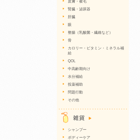
皮膚・被毛
腎臓・泌尿器
肝臓
眼
整腸（乳酸菌・繊維など）
骨
カロリー・ビタミン・ミネラル補
給
QOL
中高齢期向け
水分補給
投薬補助
問題行動
その他
シャンプー
ボディーケア