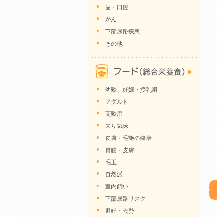
歯・口腔
がん
下部尿路疾患
その他
幼齢、妊娠・授乳期
アダルト
高齢用
太り気味
皮膚・毛艶の健康
胃腸・皮膚
毛玉
自然派
室内飼い
下部尿路リスク
避妊・去勢