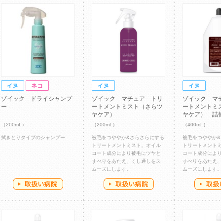
ゾイック ドライシャンプ
ゾイック マチュア トリ
ゾイック マ
ー
ートメントミスト（さらツ
ートメントミ
ヤケア）
ヤケア） 詰
（200mL）
（200mL）
（400mL）
拭きとりタイプのシャンプー
被毛をつややか&さらさらにする
被毛をつややか
トリートメントミスト。オイル
トリートメント
コート成分により被毛にツヤと
コート成分によ
すべりをあたえ、くし通しをス
すべりをあたえ
ムーズにします。
ムーズにします