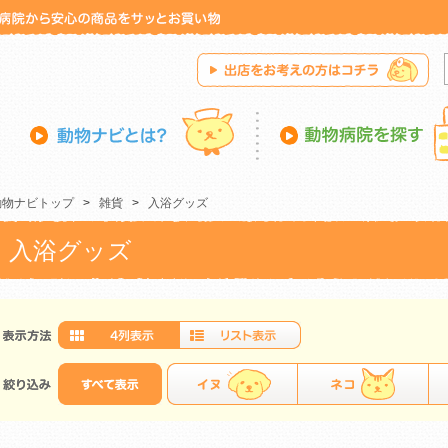
動物ナビトップ
>
雑貨
>
入浴グッズ
入浴グッズ