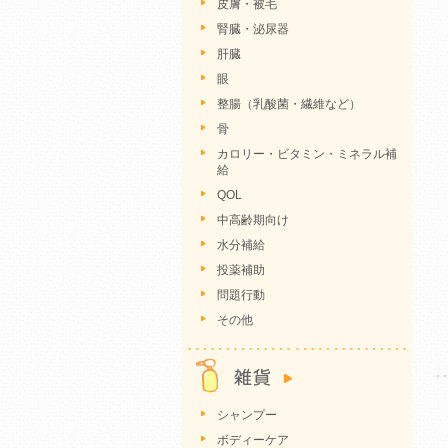
皮膚・被毛
腎臓・泌尿器
肝臓
眼
整腸（乳酸菌・繊維など）
骨
カロリー・ビタミン・ミネラル補
給
QOL
中高齢期向け
水分補給
投薬補助
問題行動
その他
シャンプー
ボディーケア