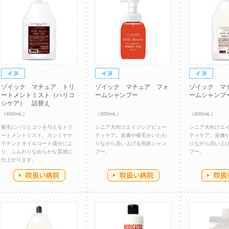
ゾイック マチュア トリ
ゾイック マチュア フォ
ゾイック マ
ートメントミスト（ハリコ
ームシャンプー
ームシャンプ
シケア） 詰替え
（400mL）
（300mL）
（400mL）
被毛にハリとコシを与えるトリ
シニア犬向けエイジングビュー
シニア犬向けエ
ートメントミスト。カシミヤケ
ティケア。皮膚や被毛をいたわ
ティケア。皮膚
ラチンとオイルコート成分によ
りながら洗い上げる泡状シャン
りながら洗い上
り、ふんわりなめらかな質感に
プー。
プー。
仕上がります。