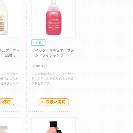
チュア フォ
ゾイック マチュア フォ
ー 詰替え
ームドライシャンプー
（300mL）
イジングビュー
シニア犬向けエイジングビュー
や被毛をいたわ
ティケア。水を使わず汚れを拭
げる泡状シャン
き取るタイプ。