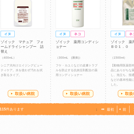
ゾイック マチュア フォ
ゾイック 薬用コンディシ
ゾイック 薬
ームドライシャンプー 詰
ョナー
ＢＯ１．０
替え
（400mL）
（300mL (液体)）
（1500ml）
シニア犬向けエイジングビュー
フケ・カユミなどの皮膚トラブ
【動物用医薬部
ティケア。水を使わず汚れを拭
ルを防止する抗炎症剤配合の薬
品にありがちな
き取るタイプ。
用コンディショナー
し、泡立ち、指
などの基本性能
した。
115
件あります
：
最初
前