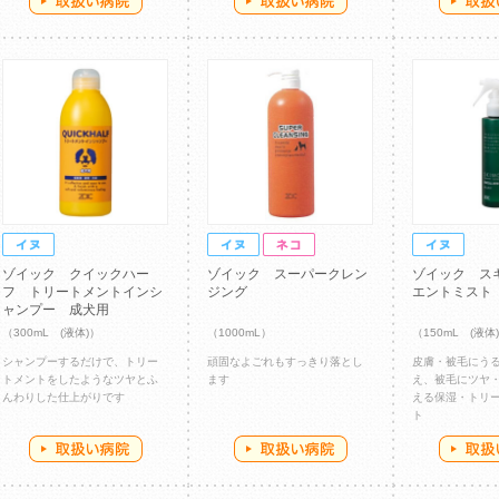
ゾイック クイックハー
ゾイック スーパークレン
ゾイック ス
フ トリートメントインシ
ジング
エントミスト
ャンプー 成犬用
（300mL (液体)）
（1000mL）
（150mL (液体
シャンプーするだけで、トリー
頑固なよごれもすっきり落とし
皮膚・被毛にう
トメントをしたようなツヤとふ
ます
え、被毛にツヤ
んわりした仕上がりです
える保湿・トリ
ト