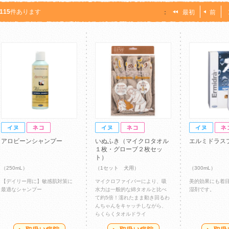
115
件あります
：
最初
前
アロビーンシャンプー
いぬふき（マイクロタオル
エルミドラス
１枚・グローブ２枚セッ
ト）
（250mL）
（1セット 犬用）
（300mL）
【デイリー用に】敏感肌対策に
マイクロファイバーにより、吸
美的効果にも着
最適なシャンプー
水力は一般的な綿タオルと比べ
湿剤です。
て約5倍！濡れたまま動き回るわ
んちゃんをキャッチしながら、
らくらくタオルドライ