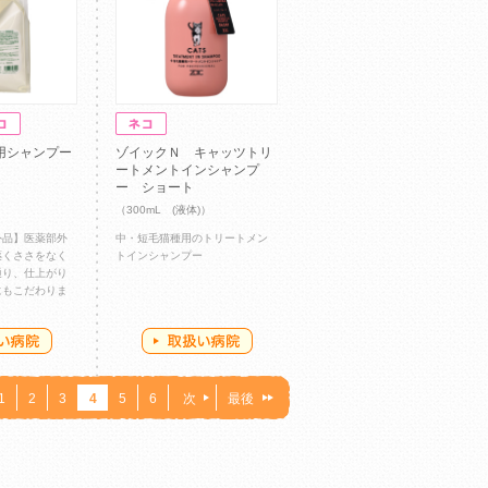
用シャンプー
ゾイックＮ キャッツトリ
ートメントインシャンプ
ー ショート
（300mL (液体)）
外品】医薬部外
中・短毛猫種用のトリートメン
薬くささをなく
トインシャンプー
通り、仕上がり
にもこだわりま
1
2
3
4
5
6
次
最後