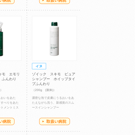
キモ エモリ
ゾイック スキモ ピュア
 ふんわり
シャンプー ホイップタイ
プふんわり
)）
（200g (液体)）
るおいをあた
濃密な泡で皮膚にうるおいをあ
・すべりをあた
たえながら洗う、新感覚のスム
ートメントミス
ースインシャンプー