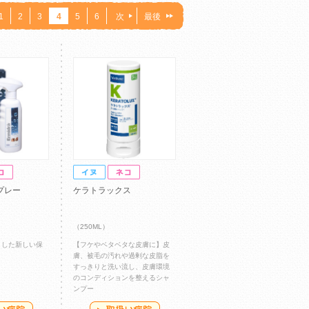
1
2
3
4
5
6
次
最後
プレー
ケラトラックス
（250ML）
目した新しい保
【フケやベタベタな皮膚に】皮
膚、被毛の汚れや過剰な皮脂を
すっきりと洗い流し、皮膚環境
のコンディションを整えるシャ
ンプー