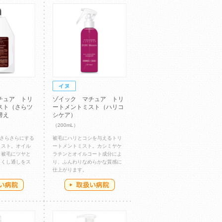
チュア トリ
ゾイック マチュア トリ
スト（さらツ
ートメントミスト（ハリコ
替え
シケア）
（200mL）
&さらさらにする
被毛にハリとコシを与えるトリ
ミスト。オイル
ートメントミスト。カシミヤケ
り被毛にツヤと
ラチンとオイルコート成分によ
、くし通しをス
り、ふんわりなめらかな質感に
。
仕上がります。