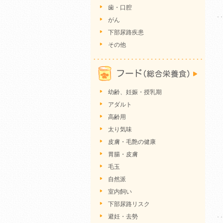
歯・口腔
がん
下部尿路疾患
その他
幼齢、妊娠・授乳期
アダルト
高齢用
太り気味
皮膚・毛艶の健康
胃腸・皮膚
毛玉
自然派
室内飼い
下部尿路リスク
避妊・去勢