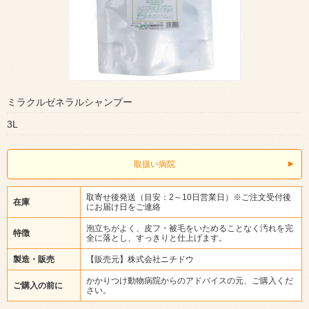
ミラクルゼネラルシャンプー
3L
取扱い病院
取寄せ後発送（目安：2～10日営業日）※ご注文受付後
在庫
にお届け日をご連絡
泡立ちがよく、皮フ・被毛をいためることなく汚れを完
特徴
全に落とし、すっきりと仕上げます。
製造・販売
【販売元】株式会社ニチドウ
かかりつけ動物病院からのアドバイスの元、ご購入くだ
ご購入の前に
さい。