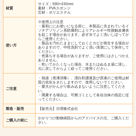
サイズ：690×430mm
材質
素材：PVAスポンジ
芯材：ポリエステル
※使用上の注意
・最初ににお使いになる前に、本製品に含まれているイ
ソチアゾリノン系防腐剤によりアレルギー性接触皮膚炎
を起こす場合があります。必ず水でよく洗いしぼってか
らご使用ください。
・製品を汚れたままにしておくとカビが発生する場合が
使い方
ありますので、中性洗剤でよく洗い清潔にして保存して
ください。
・色落ちする場合がありますが、ご使用にはさしつかえ
ありません。
・乾いてかたくなった場合、水またはぬるま湯に浸し、
元に戻してからよく絞ってご使用ください。
・熱湯（煮沸消毒）、漂白剤濃液及び原液のご使用は材
質の劣化をきたしますので、使用しないでください。
・愛犬がかんがり飲み込まないように注意してくださ
ご注意
い。
・廃棄する場合は、可燃ゴミとして各自治体の指定に従
ってください。
製造・販売
【販売元】日理株式会社
かかりつけ動物病院からのアドバイスの元、ご購入くだ
ご購入の前に
さい。