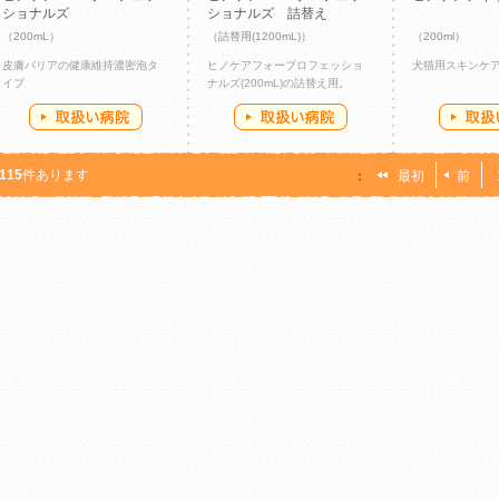
ショナルズ
ショナルズ 詰替え
（200mL）
（詰替用(1200mL)）
（200ml）
皮膚バリアの健康維持濃密泡タ
ヒノケアフォープロフェッショ
犬猫用スキンケ
イプ
ナルズ(200mL)の詰替え用。
115
件あります
：
最初
前