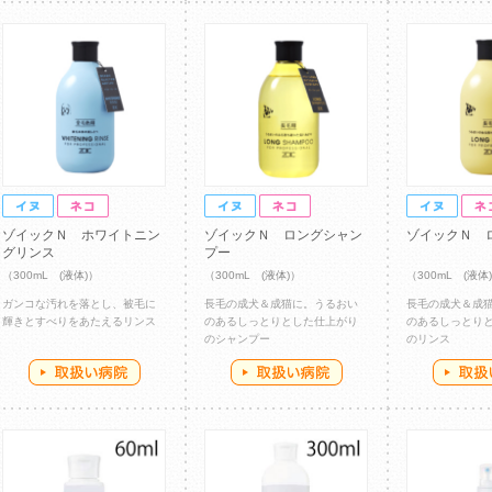
ゾイックＮ ホワイトニン
ゾイックＮ ロングシャン
ゾイックＮ 
グリンス
プー
（300mL (液体)）
（300mL (液体)）
（300mL (液体
ガンコな汚れを落とし、被毛に
長毛の成犬＆成猫に。うるおい
長毛の成犬＆成
輝きとすべりをあたえるリンス
のあるしっとりとした仕上がり
のあるしっとり
のシャンプー
のリンス