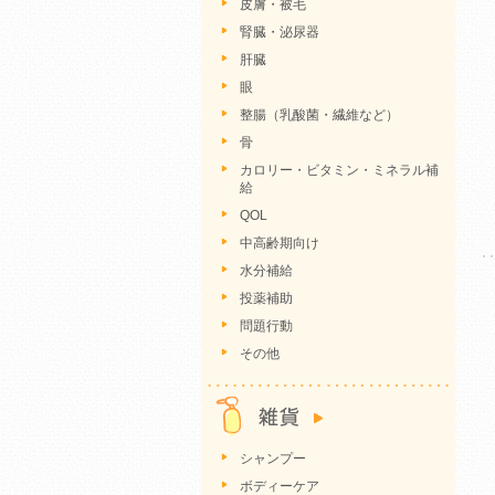
皮膚・被毛
腎臓・泌尿器
肝臓
眼
整腸（乳酸菌・繊維など）
骨
カロリー・ビタミン・ミネラル補
給
QOL
中高齢期向け
水分補給
投薬補助
問題行動
その他
シャンプー
ボディーケア