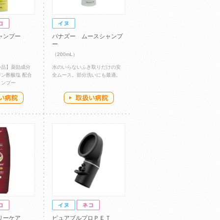
ャンプー
パナズー ムースシャンプ
ー
（200mL）
外品】薬効成分
水のいらないふき取りだけの安
ン酢酸塩 配合
全ムース。部分洗いにも最適。
ャンプー
リーケア
ピュアブルプロＰＥＴ