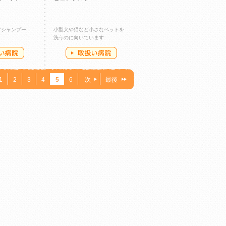
アシャンプー
小型犬や猫など小さなペットを
洗うのに向いています
1
2
3
4
5
6
次
最後