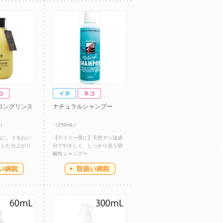
ロングリンス
ナチュラルシャンプー
)）
（250mL）
猫に。うるおい
【デイリー用に】天然ヤシ油成
とした仕上がり
分でやさしく、しっかり洗う弱
酸性シャンプー