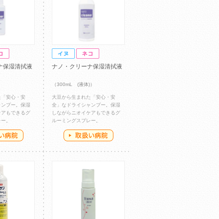
ナ保湿清拭液
ナノ・クリーナ保湿清拭液
）
（300mL (液体)）
た「安心・安
大豆から生まれた「安心・安
ャンプー。保湿
全」なドライシャンプー。保湿
ケアもできるグ
しながらニオイケアもできるグ
レー。
ルーミングスプレー。