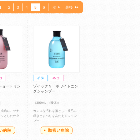
1
2
3
4
5
6
次
最後
ショートリン
ゾイックＮ ホワイトニン
グシャンプー
)）
（300mL (液体)）
＆成猫に。ツヤ
ガンコな汚れを落とし、被毛に
ラッとした仕上
輝きとすべりをあたえるシャン
プー