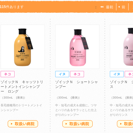
115
件あります
：
最初
前
ゾイックＮ キャッツトリ
ゾイックＮ ショートシャ
ゾイックＮ 
ートメントインシャンプ
ンプー
ス
ー ロング
（300mL (液体)）
（300mL (液体)）
（300mL (液体
長毛猫種用のトリートメントイ
中・短毛の成犬＆成猫に。ツヤ
中・短毛の成犬
ンシャンプー
とハリのあるサラッとした仕上
とハリのあるサ
がりのシャンプー
がりのリンス