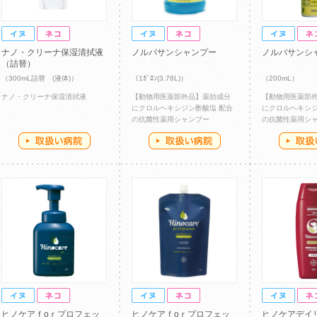
ナノ・クリーナ保湿清拭液
ノルバサンシャンプー
ノルバサンシ
（詰替）
（300mL詰替 (液体)）
（1ｶﾞﾛﾝ(3.78L)）
（200mL）
ナノ・クリーナ保湿清拭液
【動物用医薬部外品】薬効成分
【動物用医薬部
にクロルヘキシジン酢酸塩 配合
にクロルヘキシジ
の抗菌性薬用シャンプー
の抗菌性薬用シ
ヒノケアｆоｒプロフェッ
ヒノケアｆоｒプロフェッ
ヒノケアデイ