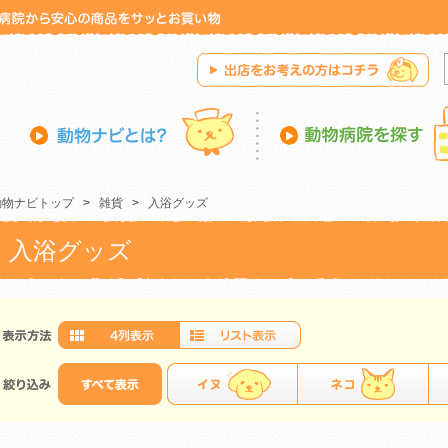
動物ナビトップ
>
雑貨
>
入浴グッズ
入浴グッズ