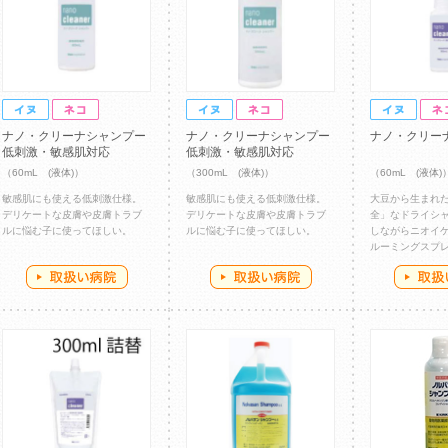
ナノ・クリーナシャンプー
ナノ・クリーナシャンプー
ナノ・クリー
低刺激・敏感肌対応
低刺激・敏感肌対応
（60mL (液体)）
（300mL (液体)）
（60mL (液体)
敏感肌にも使える低刺激仕様。
敏感肌にも使える低刺激仕様。
大豆から生まれ
デリケートな皮膚や皮膚トラブ
デリケートな皮膚や皮膚トラブ
全」なドライシ
ルに悩む子に使ってほしい。
ルに悩む子に使ってほしい。
しながらニオイ
ルーミングスプ