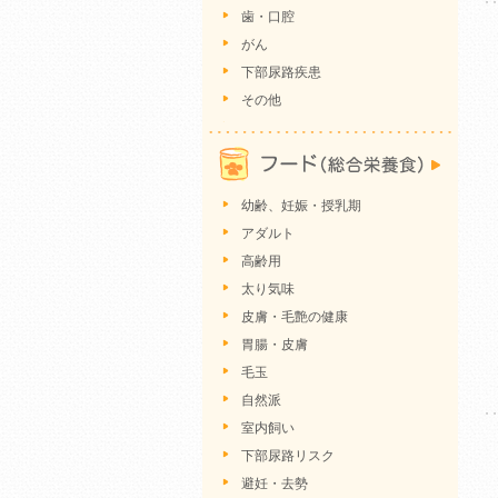
歯・口腔
がん
下部尿路疾患
その他
幼齢、妊娠・授乳期
アダルト
高齢用
太り気味
皮膚・毛艶の健康
胃腸・皮膚
毛玉
自然派
室内飼い
下部尿路リスク
避妊・去勢