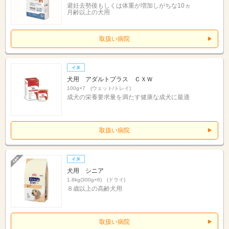
避妊去勢後もしくは体重が増加しがちな10ヵ
月齢以上の犬用
取扱い病院
犬用 アダルトプラス ＣＸＷ
100g×7 (ウェット/トレイ)
成犬の栄養要求量を満たす健康な成犬に最適
取扱い病院
犬用 シニア
1.8kg(300g×6) (ドライ)
８歳以上の高齢犬用
取扱い病院