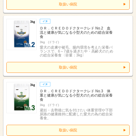
取扱い病院
ＤＲ．ＣＲＥＤＯドクタークレド No.2 血
流と健康が気になる小型犬のための総合栄養
食
3kg (ドライ)
愛犬の皮膚や被毛、腸内環境を考えた栄養バ
ランスで、6～7歳を過ぎた中・高齢犬のため
の総合栄養食〈容量：3kg〉
取扱い病院
ＤＲ．ＣＲＥＤＯドクタークレド No.3 体
重と健康が気になる小型犬のための総合栄養
食
3kg (ドライ)
避妊・去勢後に気を付けたい体重管理や下部
尿路の健康維持に配慮した愛犬の為の総合栄
養食。
取扱い病院