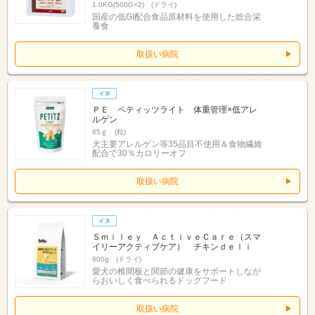
1.0KG(500G×2) (ドライ)
国産の低GI配合食品原材料を使用した総合栄
養食
取扱い病院
ＰＥ ペティッツライト 体重管理×低アレ
ルゲン
85ｇ (粒)
犬主要アレルゲン等35品目不使用＆食物繊維
配合で30％カロリーオフ
取扱い病院
Ｓｍｉｌｅｙ ＡｃｔｉｖｅＣａｒｅ（スマ
イリーアクティブケア） チキンｄｅｌｉ
600g (ドライ)
愛犬の椎間板と関節の健康をサポートしなが
らおいしく食べられるドッグフード
取扱い病院