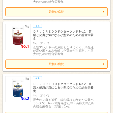
犬のための総合栄養食。
取扱い病院
ＤＲ．ＣＲＥＤＯドクタークレド No.1 胃
腸と皮膚が気になる小型犬のための総合栄養
食
1kg (ドライ)
食物アレルギーの原因となりにくく、消化性
が高い米と加水分解した鶏肉が主原料。小型
犬のための総合栄養食。
取扱い病院
ＤＲ．ＣＲＥＤＯドクタークレド No.2 血
流と健康が気になる小型犬のための総合栄養
食
1kg (ドライ)
愛犬の皮膚や被毛、腸内環境を考えた栄養バ
ランスで、6～7歳を過ぎた中・高齢犬のため
の総合栄養食 〈容量：1kg〉