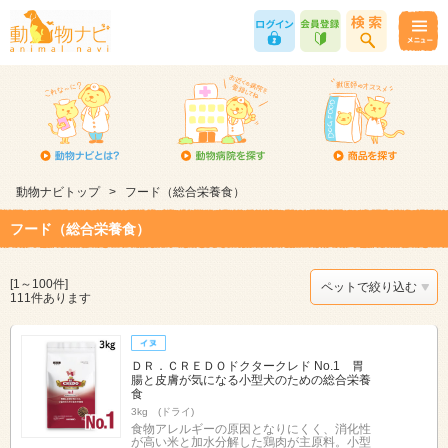
動物ナビトップ
>
フード（総合栄養食）
フード（総合栄養食）
[1～100件]
ペットで絞り込む
111件あります
ＤＲ．ＣＲＥＤＯドクタークレド No.1 胃
腸と皮膚が気になる小型犬のための総合栄養
食
3kg (ドライ)
食物アレルギーの原因となりにくく、消化性
が高い米と加水分解した鶏肉が主原料。小型