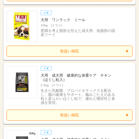
犬用 ワンラック ミール
10kg (ドライ)
肥満を考え脂肪を控えた成犬用、低脂肪の国
産フード
取扱い病院
犬用 成犬用 健康的な体重ケア チキン
（ほぐし粒入）
2.5kg (ドライ)
生きた乳酸菌、プロバイオティクスを配合
し、腸の健康をサポート。噛みごたえのある
粒と柔らかいほぐし粒で、優れた嗜好性と食
感を実現。
取扱い病院