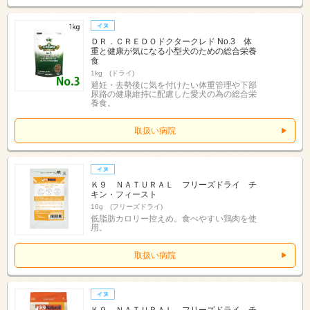
ＤＲ．ＣＲＥＤＯドクタークレド No.3 体
重と健康が気になる小型犬のための総合栄養
食
1kg (ドライ)
避妊・去勢後に気を付けたい体重管理や下部
尿路の健康維持に配慮した愛犬の為の総合栄
養食。
取扱い病院
Ｋ９ ＮＡＴＵＲＡＬ フリーズドライ チ
キン・フィースト
10g (フリーズドライ)
低脂肪カロリー控えめ。食べやすい鶏肉を使
用。
取扱い病院