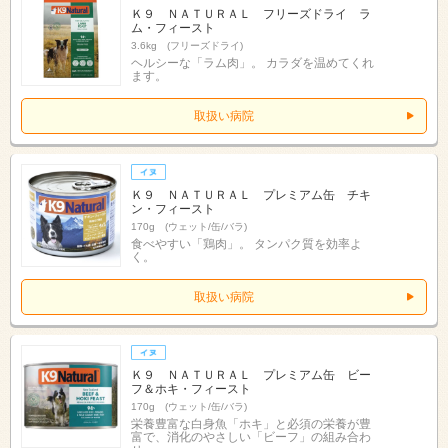
Ｋ９ ＮＡＴＵＲＡＬ フリーズドライ ラ
ム・フィースト
3.6kg (フリーズドライ)
ヘルシーな「ラム肉」。 カラダを温めてくれ
ます。
取扱い病院
Ｋ９ ＮＡＴＵＲＡＬ プレミアム缶 チキ
ン・フィースト
170g (ウェット/缶/バラ)
食べやすい「鶏肉」。 タンパク質を効率よ
く。
取扱い病院
Ｋ９ ＮＡＴＵＲＡＬ プレミアム缶 ビー
フ＆ホキ・フィースト
170g (ウェット/缶/バラ)
栄養豊富な白身魚「ホキ」と必須の栄養が豊
富で、消化のやさしい「ビーフ」の組み合わ