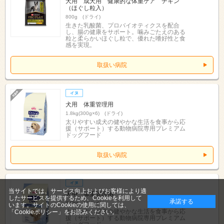
犬用 成犬用 健康的な体重ケア チキン
（ほぐし粒入）
800g (ドライ)
生きた乳酸菌、プロバイオティクスを配合
し、腸の健康をサポート。噛みごたえのある
粒と柔らかいほぐし粒で、優れた嗜好性と食
感を実現。
取扱い病院
犬用 体重管理用
1.8kg(300g×6) (ドライ)
太りやすい成犬の健やかな生活を食事から応
援（サポート）する動物病院専用プレミアム
ドッグフード
取扱い病院
当サイトでは、サービス向上およびお客様により適
犬用 体重管理用
したサービスを提供するため、Cookieを利用して
承諾する
3.8kg (ドライ)
います。サイトのCookieの使用に関しては、
太りやすい成犬の健やかな生活を食事から応
「Cookieポリシー」
をお読みください。
援（サポート）する動物病院専用プレミアム