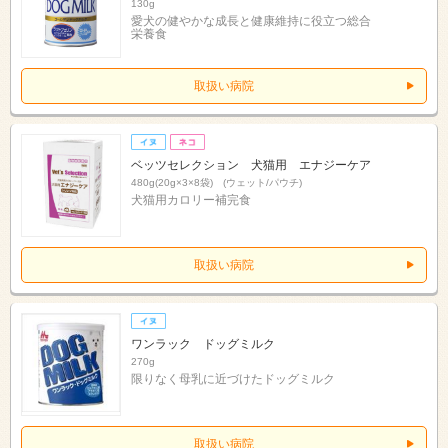
130g
愛犬の健やかな成長と健康維持に役立つ総合
栄養食
取扱い病院
ベッツセレクション 犬猫用 エナジーケア
480g(20g×3×8袋) (ウェット/パウチ)
犬猫用カロリー補完食
取扱い病院
ワンラック ドッグミルク
270g
限りなく母乳に近づけたドッグミルク
取扱い病院