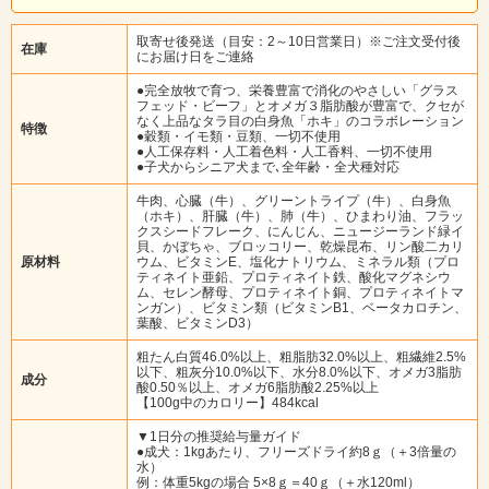
取寄せ後発送（目安：2～10日営業日）※ご注文受付後
在庫
にお届け日をご連絡
●完全放牧で育つ、栄養豊富で消化のやさしい「グラス
フェッド・ビーフ」とオメガ３脂肪酸が豊富で、クセが
なく上品なタラ目の白身魚「ホキ」のコラボレーション
特徴
●穀類・イモ類・豆類、一切不使用
●人工保存料・人工着色料・人工香料、一切不使用
●子犬からシニア犬まで､全年齢・全犬種対応
牛肉、心臓（牛）、グリーントライプ（牛）、白身魚
（ホキ）、肝臓（牛）、肺（牛）、ひまわり油、フラッ
クスシードフレーク、にんじん、ニュージーランド緑イ
貝、かぼちゃ、ブロッコリー、乾燥昆布、リン酸二カリ
原材料
ウム、ビタミンE、塩化ナトリウム、ミネラル類（プロ
ティネイト亜鉛、プロティネイト鉄、酸化マグネシウ
ム、セレン酵母、プロティネイト銅、プロティネイトマ
ンガン）、ビタミン類（ビタミンB1、ベータカロチン、
葉酸、ビタミンD3）
粗たん白質46.0%以上、粗脂肪32.0%以上、粗繊維2.5%
以下、粗灰分10.0%以下、水分8.0%以下、オメガ3脂肪
成分
酸0.50％以上、オメガ6脂肪酸2.25%以上
【100g中のカロリー】484kcal
▼1日分の推奨給与量ガイド
●成犬：1kgあたり、フリーズドライ約8ｇ（＋3倍量の
水）
例：体重5kgの場合 5×8ｇ＝40ｇ（＋水120ml）