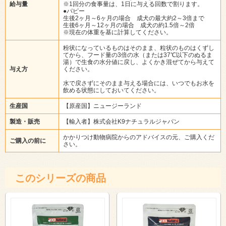
給与量
※1回分の食事量は、1日に与える回数で割ります。
●パピー
生後2ヶ月～6ヶ月の場合 成犬の最大約2～3倍まで
生後6ヶ月～12ヶ月の場合 成犬の約1.5倍～2倍
※現在の体重を基に計算してください。
粉状になっているものはそのまま、粒状のものはくずし
てから、フード量の3倍の水（または37℃以下のぬるま
湯）で生食の水分値に戻し、よくかき混ぜてから与えて
与え方
ください。
水で戻さずにそのまま与える場合には、いつでもお水を
飲める状態にしておいてください。
生産国
【原産国】ニュージーランド
製造・販売
【輸入者】株式会社K9ナチュラルジャパン
かかりつけ動物病院からのアドバイスの元、ご購入くだ
ご購入の前に
さい。
このシリーズの商品