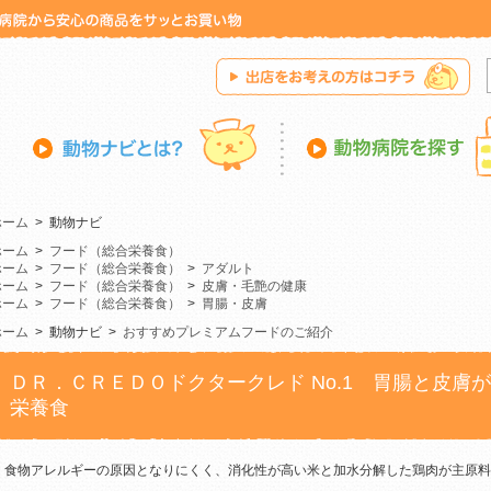
ホーム
>
動物ナビ
ホーム
>
フード（総合栄養食）
ホーム
>
フード（総合栄養食）
>
アダルト
ホーム
>
フード（総合栄養食）
>
皮膚・毛艶の健康
ホーム
>
フード（総合栄養食）
>
胃腸・皮膚
ホーム
>
動物ナビ
>
おすすめプレミアムフードのご紹介
ＤＲ．ＣＲＥＤＯドクタークレド No.1 胃腸と皮膚
栄養食
食物アレルギーの原因となりにくく、消化性が高い米と加水分解した鶏肉が主原料