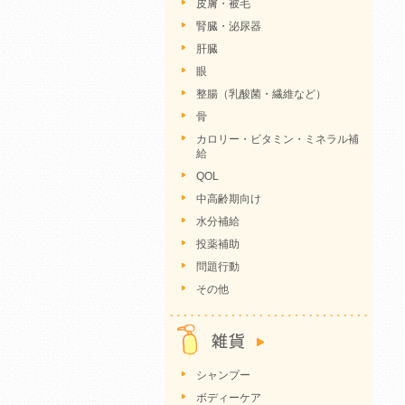
皮膚・被毛
腎臓・泌尿器
肝臓
眼
整腸（乳酸菌・繊維など）
骨
カロリー・ビタミン・ミネラル補
給
QOL
中高齢期向け
水分補給
投薬補助
問題行動
その他
シャンプー
ボディーケア