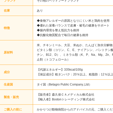
ブランド
その他のペットフードブランド
在庫
あり
◆食物アレルギーの原因となりにくい米と鶏肉を使用
◆優れた栄養バランスで皮膚・被毛の健康をサポート
特徴
◆腸内環境を整え抵抗力を維持
◆抗酸化物質配合で毎日の健康を維持
米、チキンミール、大豆、米ぬか、たんぱく加水分解物
ビタミン類（コリン、C、E、ナイアシン、パントテン酸、
原材料
チン、B12、D）、ミネラル類（K、P、Na、Mg、Zn、
止剤（トコフェロール）
【代謝エネルギー】335kcal/100g
成分
【保証成分】粗タンパク：20％以上、粗脂肪：12％以上
生産国
タイ国（Betagro Public Company.,Ltd）
【販売者】森久保ＣＡメディカル株式会社
製造・販売
【輸入者】Bostonトレーディング株式会社
ご購入の前に
かかりつけ動物病院からのアドバイスの元、ご購入くだ