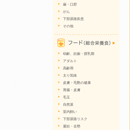
歯・口腔
がん
下部尿路疾患
その他
幼齢、妊娠・授乳期
アダルト
高齢用
太り気味
皮膚・毛艶の健康
胃腸・皮膚
毛玉
自然派
室内飼い
下部尿路リスク
避妊・去勢