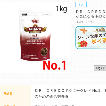
ＤＲ．ＣＲＥＤＯ
が気になる小型犬
（1kg (ドライ)）
ＤＲ．ＣＲＥＤＯドクタークレド No.1
商品名
のための総合栄養食