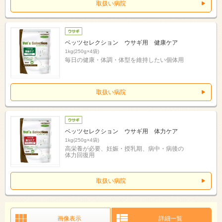
取扱い病院
ベッツセレクション ウサギ用 健康ケア
1kg(250g×4袋)
毎日の健康・体調・体型を維持したい個体用
取扱い病院
ベッツセレクション ウサギ用 体力ケア
1kg(250g×4袋)
高栄養が必要、妊娠・授乳期、病中・病後の
体力回復用
取扱い病院
画像表示
詳細一覧