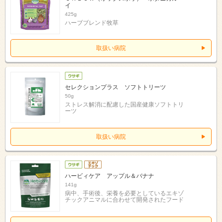
イ
425g
ハーブブレンド牧草
取扱い病院
セレクションプラス ソフトトリーツ
50g
ストレス解消に配慮した国産健康ソフトトリ
ーツ
取扱い病院
ハービィケア アップル＆バナナ
141g
病中、手術後、栄養を必要としているエキゾ
チックアニマルに合わせて開発されたフード