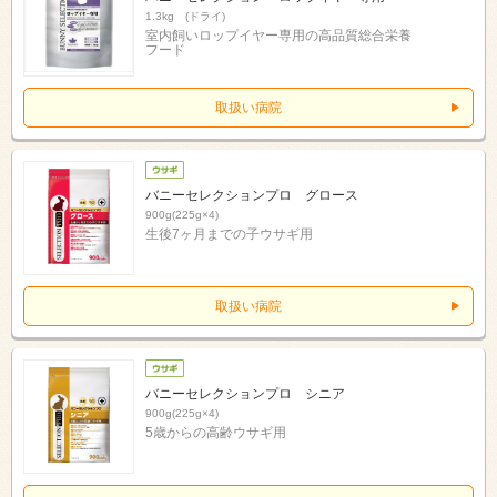
1.3kg (ドライ)
室内飼いロップイヤー専用の高品質総合栄養
フード
取扱い病院
バニーセレクションプロ グロース
900g(225g×4)
生後7ヶ月までの子ウサギ用
取扱い病院
バニーセレクションプロ シニア
900g(225g×4)
5歳からの高齢ウサギ用