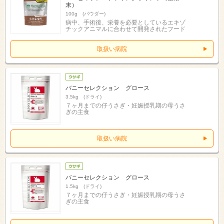
末）
100g (パウダー)
病中、手術後、栄養を必要としているエキゾ
チックアニマルに合わせて開発されたフード
取扱い病院
バニーセレクション グロース
3.5kg (ドライ)
７ヶ月までの仔うさぎ・妊娠授乳期の母うさ
ぎの主食
取扱い病院
バニーセレクション グロース
1.5kg (ドライ)
７ヶ月までの仔うさぎ・妊娠授乳期の母うさ
ぎの主食