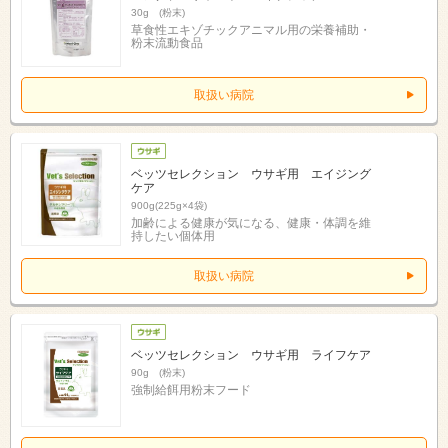
30g (粉末)
草食性エキゾチックアニマル用の栄養補助・
粉末流動食品
取扱い病院
ベッツセレクション ウサギ用 エイジング
ケア
900g(225g×4袋)
加齢による健康が気になる、健康・体調を維
持したい個体用
取扱い病院
ベッツセレクション ウサギ用 ライフケア
90g (粉末)
強制給餌用粉末フード