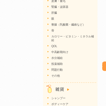
皮膚・被毛
腎臓・泌尿器
肝臓
眼
整腸（乳酸菌・繊維など）
骨
カロリー・ビタミン・ミネラル補
給
QOL
中高齢期向け
水分補給
投薬補助
問題行動
その他
シャンプー
ボディーケア