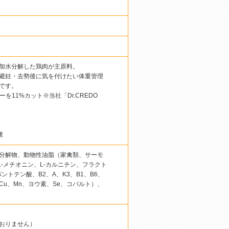
加水分解した鶏肉が主原料。
避妊・去勢後に気を付けたい体重管理
です。
11%カット※当社「Dr.CREDO
慮
分解物、動物性油脂（家禽類、サーモ
-メチオニン、L-カルニチン、フラクト
トテン酸、B2、A、K3、B1、B6、
Cu、Mn、ヨウ素、Se、コバルト）、
しておりません）