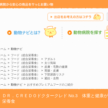
ホーム
>
動物ナビ
ホーム
>
フード（総合栄養食）
ホーム
>
フード（総合栄養食）
>
アダルト
ホーム
>
フード（総合栄養食）
>
太り気味
ホーム
>
フード（総合栄養食）
>
皮膚・毛艶の健康
ホーム
>
フード（総合栄養食）
>
胃腸・皮膚
ホーム
>
フード（総合栄養食）
>
下部尿路リスク
ホーム
>
フード（総合栄養食）
>
避妊・去勢
ホーム
>
動物ナビ
>
おすすめプレミアムフードのご紹介
ＤＲ．ＣＲＥＤＯドクタークレド No.3 体重と健康
栄養食