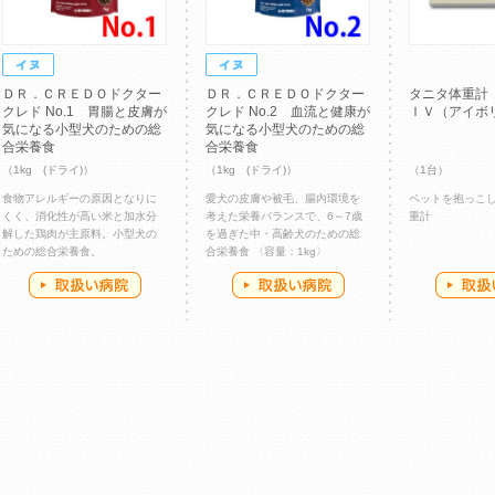
ＤＲ．ＣＲＥＤＯドクター
ＤＲ．ＣＲＥＤＯドクター
タニタ体重計
クレド No.1 胃腸と皮膚が
クレド No.2 血流と健康が
ＩＶ（アイボ
気になる小型犬のための総
気になる小型犬のための総
合栄養食
合栄養食
（1kg (ドライ)）
（1kg (ドライ)）
（1台）
食物アレルギーの原因となりに
愛犬の皮膚や被毛、腸内環境を
ペットを抱っこ
くく、消化性が高い米と加水分
考えた栄養バランスで、6～7歳
重計
解した鶏肉が主原料。小型犬の
を過ぎた中・高齢犬のための総
ための総合栄養食。
合栄養食 〈容量：1kg〉