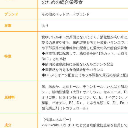
のための総合栄養食
ブランド
その他のペットフードブランド
在庫
あり
食物アレルギーの原因となりにくく、消化性が高い米と
愛犬の皮膚や被毛、腸内環境を考えた栄養バランスで、
や下部尿路の健康維持に配慮した愛犬の為の総合栄養食
◆体重管理に配慮して、脂肪分を約41%カット、カロリーを
特徴
No.1」との比較
◆筋肉の健康維持に必要なL-カルニチンを配合
◆満腹感を与える食物繊維配合バランス
◆DL-メチオニン配合とミネラル調整で尿石の形成に配
米、米ぬか、大豆ミール、チキンミール、たんぱく加水
ン）、植物性油脂（大豆）サイリウム、セルロース、DL
原材料
オリゴ糖、ビタミン類（コリン、C、E、ナイアシン、パン
葉酸、ビオチン、B2、D）、ミネラル類（K、Zn、Fe、
酸化防止剤（トコフェロール）
【代謝エネルギー】
成分
297.5kcal/100g（BHTなどの合成酸化防止剤を使用