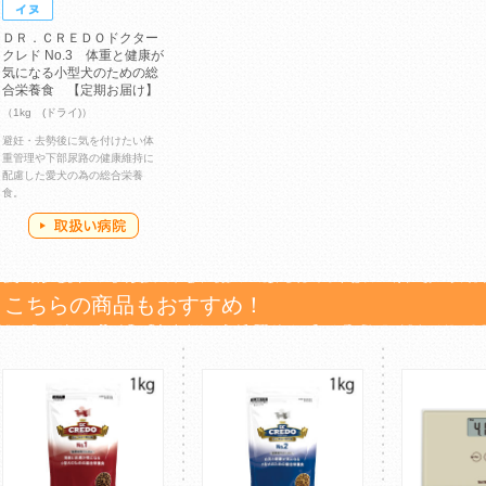
ＤＲ．ＣＲＥＤＯドクター
クレド No.3 体重と健康が
気になる小型犬のための総
合栄養食 【定期お届け】
（1kg (ドライ)）
避妊・去勢後に気を付けたい体
重管理や下部尿路の健康維持に
配慮した愛犬の為の総合栄養
食。
こちらの商品もおすすめ！