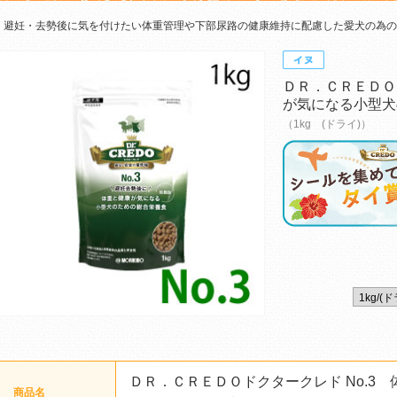
避妊・去勢後に気を付けたい体重管理や下部尿路の健康維持に配慮した愛犬の為の
ＤＲ．ＣＲＥＤＯ
が気になる小型犬
（1kg (ドライ)）
ＤＲ．ＣＲＥＤＯドクタークレド No.3
商品名