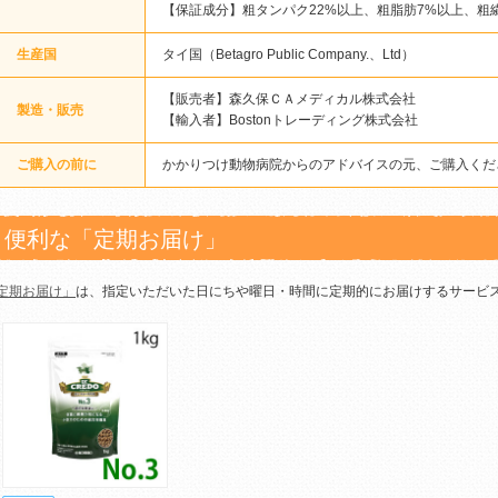
【保証成分】粗タンパク22%以上、粗脂肪7%以上、粗繊
生産国
タイ国（Betagro Public Company.、Ltd）
【販売者】森久保ＣＡメディカル株式会社
製造・販売
【輸入者】Bostonトレーディング株式会社
ご購入の前に
かかりつけ動物病院からのアドバイスの元、ご購入くだ
便利な「定期お届け」
定期お届け」
は、指定いただいた日にちや曜日・時間に定期的にお届けするサービ