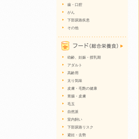
歯・口腔
がん
下部尿路疾患
その他
幼齢、妊娠・授乳期
アダルト
高齢用
太り気味
皮膚・毛艶の健康
胃腸・皮膚
毛玉
自然派
室内飼い
下部尿路リスク
避妊・去勢