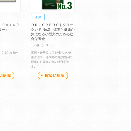
 ＣＡ１００
ＤＲ．ＣＲＥＤＯドクター
リー）
クレド No.3 体重と健康が
気になる小型犬のための総
合栄養食
（3kg (ドライ)）
してはかれる体
避妊・去勢後に気を付けたい体
重管理や下部尿路の健康維持に
配慮した愛犬の為の総合栄養
食。