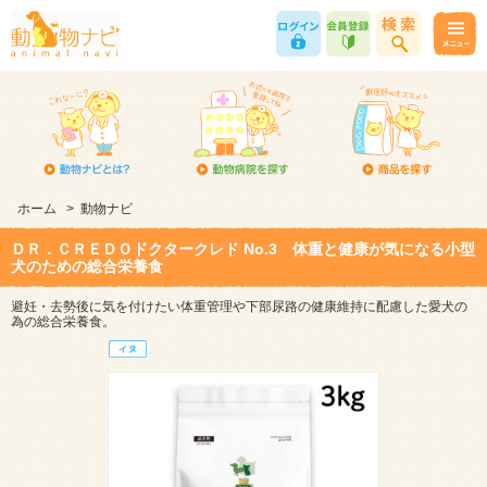
ホーム
>
動物ナビ
ＤＲ．ＣＲＥＤＯドクタークレド No.3 体重と健康が気になる小型
犬のための総合栄養食
避妊・去勢後に気を付けたい体重管理や下部尿路の健康維持に配慮した愛犬の
為の総合栄養食。