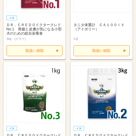
ＤＲ．ＣＲＥＤＯドクタークレド
タニタ体重計 ＣＡ１００ＩＶ
No.1 胃腸と皮膚が気になる小型
（アイボリー）
犬のための総合栄養食
3kg (ドライ)
1台
取扱い病院
取扱い病院
ＤＲ．ＣＲＥＤＯドクタークレド
ＤＲ．ＣＲＥＤＯドクタークレド