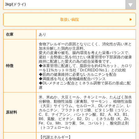
取扱い病院
在庫
あり
食物アレルギーの原因となりにくく、消化性が高い米と
加水分解した鶏肉が主原料。
愛犬の皮膚や被毛、腸内環境を考えた栄養バランスで、
避妊・去勢後に気を付けたい体重管理や下部尿路の健康
維持に配慮した愛犬の為の総合栄養食です。
特徴
◆体重管理に配慮して、脂肪分を約41%カット、カロリ
ーを11%カット※当社「Dr.CREDO No.1」との比較
◆筋肉の健康維持に必要なL-カルニチンを配合
◆満腹感を与える食物繊維配合バランス
◆DL-メチオニン配合とミネラル調整で尿石の形成に配
慮
米、米ぬか、大豆ミール、チキンミール、たんぱく加水
分解物、動物性油脂（家禽類、サーモン）、植物性油脂
（大豆）サイリウム、セルロース、DL-メチオニン、L-
カルニチン、フラクトオリゴ糖、ビタミン類（コリン、
原材料
C、E、ナイアシン、パントテン酸、B2、A、K3、B1、
B6、葉酸、ビオチン、B2、D）、ミネラル類（K、Zn、
Fe、Cu、Mn、ヨウ素、Se、コバルト）、酸化防止剤
（トコフェロール）
【代謝エネルギー】