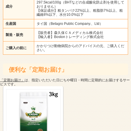
297.5kcal/100g（BHTなどの合成酸化防止剤を使用して
成分
おりません）
【保証成分】粗タンパク22%以上、粗脂肪7%以上、粗
繊維8%以下、水分10.0%以下
生産国
タイ国（Betagro Public Company.、Ltd）
【販売者】森久保ＣＡメディカル株式会社
製造・販売
【輸入者】Bostonトレーディング株式会社
かかりつけ動物病院からのアドバイスの元、ご購入くだ
ご購入の前に
さい。
便利な「定期お届け」
「定期お届け」
は、指定いただいた日にちや曜日・時間に定期的にお届けするサー
ビスです。