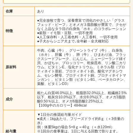
在庫
あり
●完全放牧で育つ、栄養豊富で消化のやさしい「グラス
フェッド・ビーフ」とオメガ３脂肪酸が豊富で、クセが
なく上品なタラ目の白身魚「ホキ」のコラボレーション
特徴
●穀類・イモ類・豆類、一切不使用
●人工保存料・人工着色料・人工香料、一切不使用
●子犬からシニア犬まで､全年齢・全犬種対応
牛肉、心臓（牛）、グリーントライプ（牛）、白身魚
（ホキ）、肝臓（牛）、肺（牛）、ひまわり油、フラッ
クスシードフレーク、にんじん、ニュージーランド緑イ
貝、かぼちゃ、ブロッコリー、乾燥昆布、リン酸二カリ
原材料
ウム、ビタミンE、塩化ナトリウム、ミネラル類（プロ
ティネイト亜鉛、プロティネイト鉄、酸化マグネシウ
ム、セレン酵母、プロティネイト銅、プロティネイトマ
ンガン）、ビタミン類（ビタミンB1、ベータカロチン、
葉酸、ビタミンD3）
粗たん白質46.0%以上、粗脂肪32.0%以上、粗繊維2.5%
以下、粗灰分10.0%以下、水分8.0%以下、オメガ3脂肪
成分
酸0.50％以上、オメガ6脂肪酸2.25%以上
【100g中のカロリー】484kcal
▼1日分の推奨給与量ガイド
●成犬：1kgあたり、フリーズドライ約8ｇ（＋3倍量の
水）
例：体重5kgの場合 5×8ｇ＝40ｇ（＋水120ml）
給与量
※1回分の食事量は、1日に与える回数で割ります。