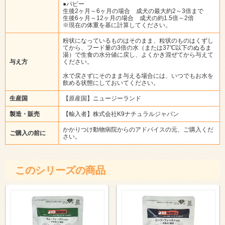
●パピー
生後2ヶ月～6ヶ月の場合 成犬の最大約2～3倍まで
生後6ヶ月～12ヶ月の場合 成犬の約1.5倍～2倍
※現在の体重を基に計算してください。
粉状になっているものはそのまま、粒状のものはくずし
てから、フード量の3倍の水（または37℃以下のぬるま
湯）で生食の水分値に戻し、よくかき混ぜてから与えて
与え方
ください。
水で戻さずにそのまま与える場合には、いつでもお水を
飲める状態にしておいてください。
生産国
【原産国】ニュージーランド
製造・販売
【輸入者】株式会社K9ナチュラルジャパン
かかりつけ動物病院からのアドバイスの元、ご購入くだ
ご購入の前に
さい。
このシリーズの商品