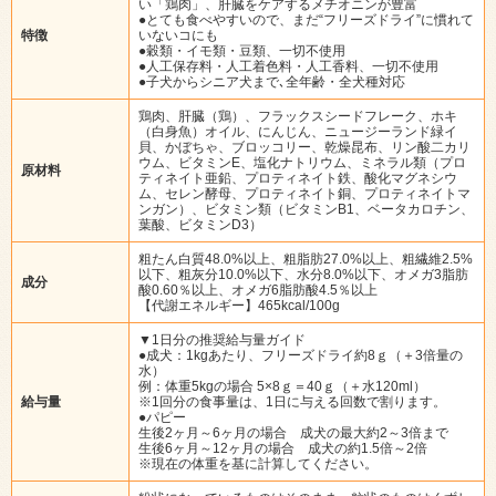
い「鶏肉」、肝臓をケアするメチオニンが豊富
●とても食べやすいので、まだ“フリーズドライ”に慣れて
特徴
いないコにも
●穀類・イモ類・豆類、一切不使用
●人工保存料・人工着色料・人工香料、一切不使用
●子犬からシニア犬まで､全年齢・全犬種対応
鶏肉、肝臓（鶏）、フラックスシードフレーク、ホキ
（白身魚）オイル、にんじん、ニュージーランド緑イ
貝、かぼちゃ、ブロッコリー、乾燥昆布、リン酸二カリ
ウム、ビタミンE、塩化ナトリウム、ミネラル類（プロ
原材料
ティネイト亜鉛、プロティネイト鉄、酸化マグネシウ
ム、セレン酵母、プロティネイト銅、プロティネイトマ
ンガン）、ビタミン類（ビタミンB1、ベータカロチン、
葉酸、ビタミンD3）
粗たん白質48.0%以上、粗脂肪27.0%以上、粗繊維2.5%
以下、粗灰分10.0%以下、水分8.0%以下、オメガ3脂肪
成分
酸0.60％以上、オメガ6脂肪酸4.5％以上
【代謝エネルギー】465kcal/100g
▼1日分の推奨給与量ガイド
●成犬：1kgあたり、フリーズドライ約8ｇ（＋3倍量の
水）
例：体重5kgの場合 5×8ｇ＝40ｇ（＋水120ml）
給与量
※1回分の食事量は、1日に与える回数で割ります。
●パピー
生後2ヶ月～6ヶ月の場合 成犬の最大約2～3倍まで
生後6ヶ月～12ヶ月の場合 成犬の約1.5倍～2倍
※現在の体重を基に計算してください。