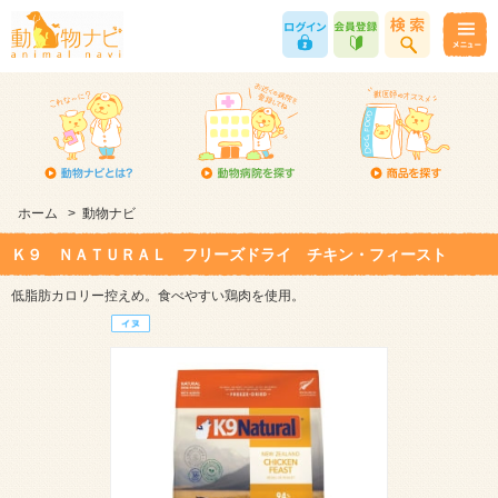
ホーム
>
動物ナビ
Ｋ９ ＮＡＴＵＲＡＬ フリーズドライ チキン・フィースト
低脂肪カロリー控えめ。食べやすい鶏肉を使用。