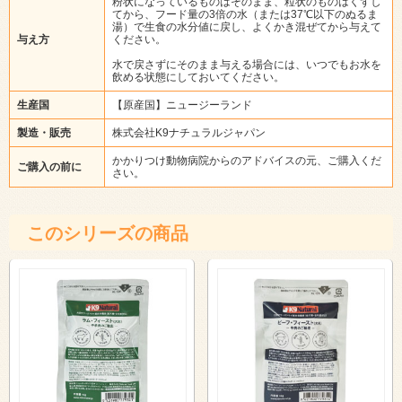
粉状になっているものはそのまま、粒状のものはくずし
てから、フード量の3倍の水（または37℃以下のぬるま
湯）で生食の水分値に戻し、よくかき混ぜてから与えて
与え方
ください。
水で戻さずにそのまま与える場合には、いつでもお水を
飲める状態にしておいてください。
生産国
【原産国】ニュージーランド
製造・販売
株式会社K9ナチュラルジャパン
かかりつけ動物病院からのアドバイスの元、ご購入くだ
ご購入の前に
さい。
このシリーズの商品