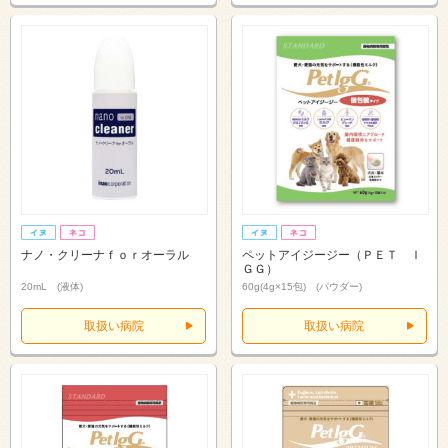
ナノ・クリーナｆｏｒオーラル
ペットアイジージー（ＰＥＴ Ｉ
ＧＧ）
20mL (液体)
60g(4g×15包) (パウダー)
取扱い病院
取扱い病院