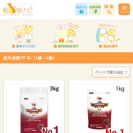
成犬成猫/ｱﾀﾞﾙﾄ（1歳～6歳）
ペットで絞り込む