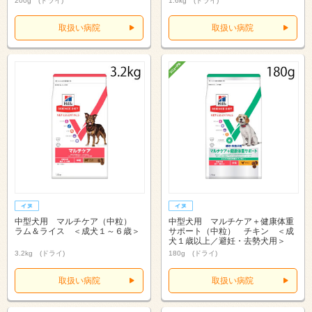
200g (ドライ)
1.6kg (ドライ)
取扱い病院
取扱い病院
中型犬用 マルチケア（中粒）
中型犬用 マルチケア＋健康体重
ラム＆ライス ＜成犬１～６歳＞
サポート（中粒） チキン ＜成
犬１歳以上／避妊・去勢犬用＞
3.2kg (ドライ)
180g (ドライ)
取扱い病院
取扱い病院