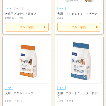
犬猫用プロラクト鉄タブ
犬用 Ｔｒｅａｔｓ トリーツ
10粒×6ｼｰﾄ (粒)
200g
取扱い病院
取扱い病院
犬用 アダルトドッグ
犬用 アダルトニュータードドッ
グ
1.5kg (ドライ)
1.5kg (ドライ)