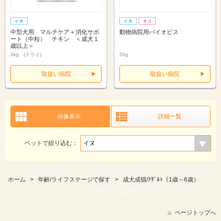
中型犬用 マルチケア＋消化サポ
動物病院用バイオビス
ート（中粒） チキン ＜成犬１
歳以上＞
3kg (ドライ)
50g
取扱い病院
取扱い病院
画像表示
詳細一覧
ペットで絞り込む：
ホーム
>
年齢/ライフステージで探す
>
成犬成猫/ｱﾀﾞﾙﾄ（1歳～6歳）
スマートフォン |
PC
ページトップへ