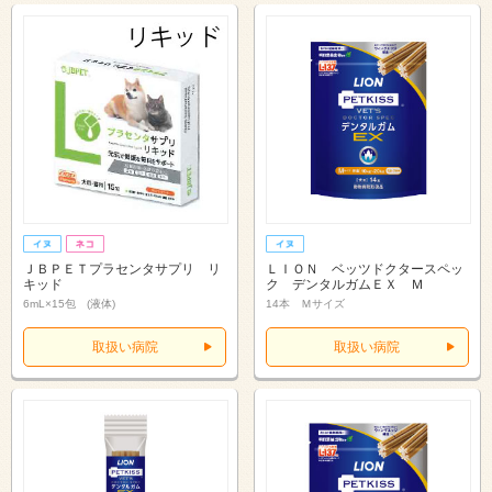
ＪＢＰＥＴプラセンタサプリ リ
ＬＩＯＮ ベッツドクタースペッ
キッド
ク デンタルガムＥＸ Ｍ
6mL×15包 (液体)
14本 Ｍサイズ
取扱い病院
取扱い病院