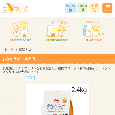
ホーム
>
動物ナビ
おなかラボ 成犬用
乳酸菌とラクトフェリンなどを配合し、腸内フローラ（腸内細菌そう）バラン
スを整える成犬用のフード