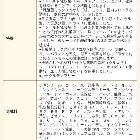
●「シールド乳酸菌(R)＆ラクトフェリン」により、健康
を維持することで、免疫機能を保ちます。
「乳酸菌ミックス＆オリゴ糖」により、腸内フローラを
調整し、健康の維持をサポートします。
●各栄養素（アミノ酸・脂肪酸・ビタミン類・ミネラル
類）の質及び量、バランスに配慮しました。
●「シールド乳酸菌(R)」は森永乳業が保有する数千株の
中から選ばれた乳酸菌です。盾（シールド）のように外
からの敵を防御することをイメージして森永乳業が命名
特徴
しました。※シールド乳酸菌(R)は森永乳業㈱の登録商
標です。
●乳酸菌ミックスとオリゴ糖が腸内フローラ（細菌そ
う）のバランスを整え、毎日の食事を通して「腸からは
じめるワンちゃんの健康生活」を提案します。
●吟味された原材料と様々な機能性素材（グルコサミ
ン、コンドロイチン、Ｌ－カルニチン、オメガ３・６脂
肪酸、ユッカ抽出物など）を使用しました。
●小麦グルテンフリー
チキンミール、コーン、米、鶏脂肪、オートミール、チ
キンダイジェスト、コーングルテンミール、フィッシュ
ミール、トマトポマス、乾燥ビートパルプ、亜麻仁、乾
燥卵、乾燥イースト、チコリー（イヌリン、フラクトオ
リゴ糖）、乾燥トマト粉末、乳酸菌乾燥粉末（殺菌）、
乳酸菌乾燥粉末、ビタミン類（Ａ、Ｄ、Ｅ、Ｋ、Ｂ１、
原材料
Ｂ２、Ｂ６、Ｂ１２、Ｃ、パントテン酸、ナイアシン、
葉酸、ビオチン、コリン）、ミネラル類（Ｃａ、Ｋ、Ｎ
ａ、Ｃｌ、Ｃｕ、Ｆｅ、Ｍｎ、Ｚｎ、Ｓｅ、Ｉ）、レシ
チン、グルコサミン、Ｌーカルニチン、イノシトール、
コンドロイチン硫酸、ユッカ抽出物、ラクトフェリン、
酸化防止剤（ミックストコフェロール、ローズマリーエ
キス）