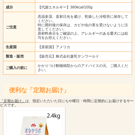
成分
【代謝エネルギー】360kcal/100g
高温多湿、直射日光を避け、乾燥した冷暗所に保存して
ください。
特に開封後の保存は、カビや虫の害を受けないように注
ご注意
意してください。
原材料表示をご確認の上、アレルギーのある愛犬には給
与をお控えください。
生産国
【原産国】アメリカ
製造・販売
【販売元】株式会社森乳サンワールド
かかりつけ動物病院からのアドバイスの元、ご購入くだ
ご購入の前に
さい。
便利な「定期お届け」
「定期お届け」
は、指定いただいた日にちや曜日・時間に定期的にお届けするサー
ビスです。