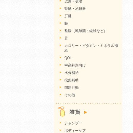
皮膚・被毛
腎臓・泌尿器
肝臓
眼
整腸（乳酸菌・繊維など）
骨
カロリー・ビタミン・ミネラル補
給
QOL
中高齢期向け
水分補給
投薬補助
問題行動
その他
シャンプー
ボディーケア