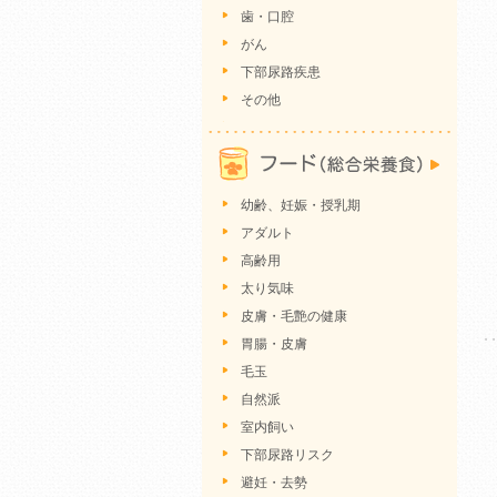
歯・口腔
がん
下部尿路疾患
その他
幼齢、妊娠・授乳期
アダルト
高齢用
太り気味
皮膚・毛艶の健康
胃腸・皮膚
毛玉
自然派
室内飼い
下部尿路リスク
避妊・去勢