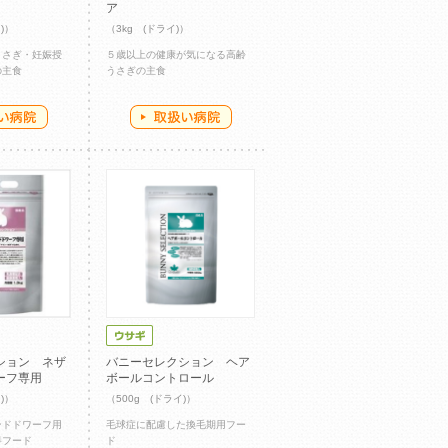
ア
)）
（3kg (ドライ)）
うさぎ・妊娠授
５歳以上の健康が気になる高齢
の主食
うさぎの主食
ション ネザ
バニーセレクション ヘア
ーフ専用
ボールコントロール
)）
（500g (ドライ)）
ンドドワーフ用
毛球症に配慮した換毛期用フー
養フード
ド