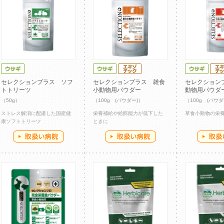
セレクションプラス ソフ
セレクションプラス 雑食
セレクション
トトリーツ
小動物用パウダー
動物用パウダ
（50g）
（100g (パウダー)）
（100g (パウダ
ストレス解消に配慮した国産健
栄養補給や給餌能力が低下した
草食小動物の栄
康ソフトトリーツ
ときに