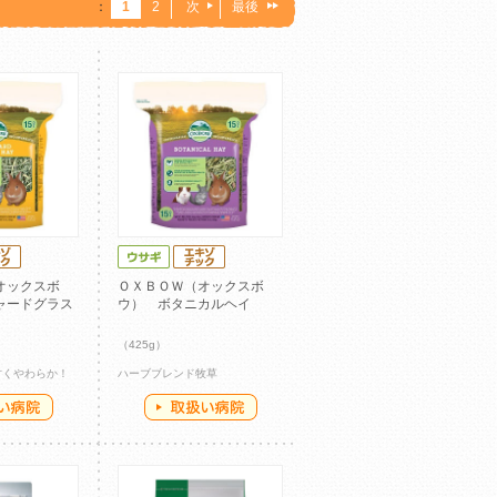
：
1
2
次
最後
オックスボ
ＯＸＢＯＷ（オックスボ
ャードグラス
ウ） ボタニカルヘイ
（425g）
甘くやわらか！
ハーブブレンド牧草