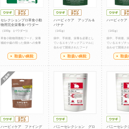
セレクションプロ草食小動
ハービィケア アップル＆
ハービィケア
物用完全栄養食パウダー
バナナ
（100g (パウダー)）
（141g）
（141g）
草食小動物用微粒フード。栄養
病中、手術後、栄養を必要とし
病中、手術後、
補給や歯の弱った個体への食事
ているエキゾチックアニマルに
ているエキゾチ
合わせて開発されたフード
合わせて開発さ
ハービィケア ファイング
バニーセレクション グロ
バニーセレク