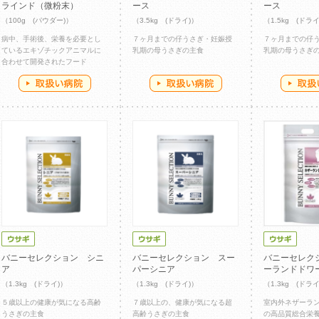
ラインド（微粉末）
ース
ース
（100g (パウダー)）
（3.5kg (ドライ)）
（1.5kg (ドライ
病中、手術後、栄養を必要とし
７ヶ月までの仔うさぎ・妊娠授
７ヶ月までの仔
ているエキゾチックアニマルに
乳期の母うさぎの主食
乳期の母うさぎ
合わせて開発されたフード
バニーセレクション シニ
バニーセレクション スー
バニーセレク
ア
パーシニア
ーランドドワ
（1.3kg (ドライ)）
（1.3kg (ドライ)）
（1.3kg (ドライ
５歳以上の健康が気になる高齢
７歳以上の、健康が気になる超
室内外ネザーラ
うさぎの主食
高齢うさぎの主食
の高品質総合栄