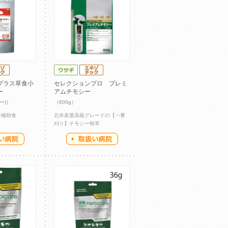
プラス草食小
セレクションプロ プレミ
ー
アムチモシー
ー)）
（800g）
養補助食
北米産最高級グレードの【一番
刈り】チモシー牧草