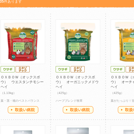
35
件あります
ＯＸＢＯＷ（オックスボ
ＯＸＢＯＷ（オックスボ
ＯＸＢＯＷ（
ウ） ウエスタンチモシー
ウ） オーガニックメドウ
ウ） オーチ
ヘイ
ヘイ
ヘイ
（1.13kg）
（425g）
（425g）
葉・茎・穂のベストバランス
ハーブブレンド牧草
葉がたっぷり！