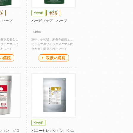
 ハーブ
ハービィケア ハーブ
（36g）
栄養を必要とし
病中、手術後、栄養を必要とし
ックアニマルに
ているエキゾチックアニマルに
れたフード
合わせて開発されたフード
ション グロ
バニーセレクション シニ