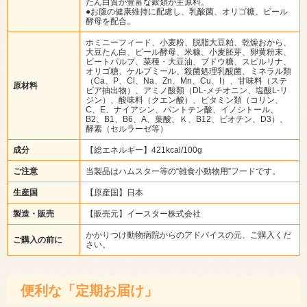
たん白質が豊富な穀類が主原料。
●お腹の健康維持に配慮し、乳酸菌、オリゴ糖、ビール
酵母を配合。
ホミニーフィード、小麦粉、脱脂大豆粕、乾燥おから、
大豆たん白、ビール酵母、米糠、小麦胚芽、卵黄粉末、
ビートパルプ、菜種・大豆油、ブドウ糖、スピルリナ、
オリゴ糖、ケルプミール、殺菌処理乳酸菌、ミネラル類
（Ca、P、Cl、Na、Zn、Mn、Cu、I）、甘味料（ステ
原材料
ビア抽出物）、アミノ酸類（DL-メチオニン、塩酸L-リ
ジン）、酸味料（クエン酸）、ビタミン類（コリン、
C、E、ナイアシン、パントテン酸、イノシトール、
B2、B1、B6、A、葉酸、Ｋ、B12、ビオチン、D3）、
酵素（セルラーゼ等）
成分
【総エネルギー】421kcal/100g
ご注意
当製品はハムスター等の“雑食小動物用”フードです。
生産国
【原産国】日本
製造・販売
【販売元】イースター株式会社
かかりつけ動物病院からのアドバイスの元、ご購入くだ
ご購入の前に
さい。
便利な「定期お届け」