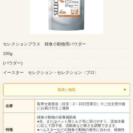
セレクションプラス 雑食小動物用パウダー
100g
(パウダー)
イースター セレクション・セレクション〈プロ〉
取扱い病院
取寄せ後発送（目安：2～10日営業日）※ご注文受付後
在庫
にお届け日をご連絡
雑食小動物の栄養補助食
●水、またはペット用ミルク等に溶けやすく、添加水量
に応じて団子状、流動食など硬さを調整できます。
特徴
●ハムスターなどの雑食小動物の食性に合わせ、植物性