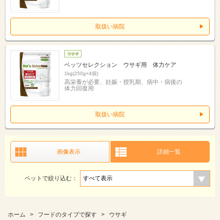
取扱い病院
ベッツセレクション ウサギ用 体力ケア
1kg(250g×4袋)
高栄養が必要、妊娠・授乳期、病中・病後の
体力回復用
取扱い病院
画像表示
詳細一覧
ペットで絞り込む：
ホーム
>
フードのタイプで探す
>
ウサギ