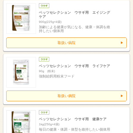
ベッツセレクション ウサギ用 エイジング
ケア
900g(225g×4袋)
加齢による健康が気になる、健康・体調を維
持したい個体用
取扱い病院
ベッツセレクション ウサギ用 ライフケア
90g (粉末)
強制給餌用粉末フード
取扱い病院
ベッツセレクション ウサギ用 健康ケア
1kg(250g×4袋)
毎日の健康・体調・体型を維持したい個体用