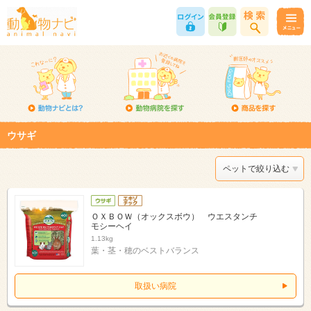
ウサギ
ペットで絞り込む
ＯＸＢＯＷ（オックスボウ） ウエスタンチ
モシーヘイ
1.13kg
葉・茎・穂のベストバランス
取扱い病院