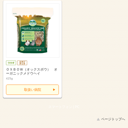
ＯＸＢＯＷ（オックスボウ） オ
ーガニックメドウヘイ
425g
取扱い病院
スマートフォン |
PC
ページトップへ