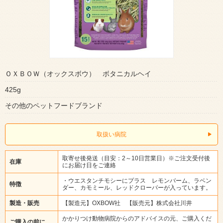
ＯＸＢＯＷ（オックスボウ） ボタニカルヘイ
425g
その他のペットフードブランド
取扱い病院
取寄せ後発送（目安：2～10日営業日）※ご注文受付後
在庫
にお届け日をご連絡
・ウエスタンチモシーにプラス レモンバーム、ラベン
特徴
ダー、カモミール、レッドクローバーが入っています。
製造・販売
【製造元】OXBOW社 【販売元】株式会社川井
かかりつけ動物病院からのアドバイスの元、ご購入くだ
ご購入の前に