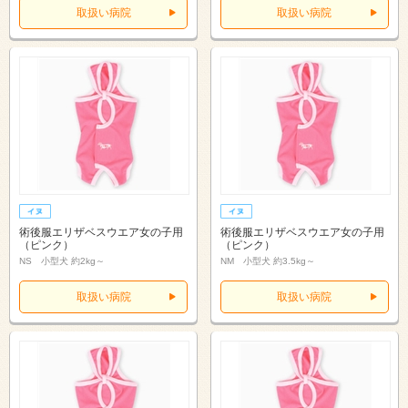
取扱い病院
取扱い病院
術後服エリザベスウエア女の子用
術後服エリザベスウエア女の子用
（ピンク）
（ピンク）
NS 小型犬 約2kg～
NM 小型犬 約3.5kg～
取扱い病院
取扱い病院