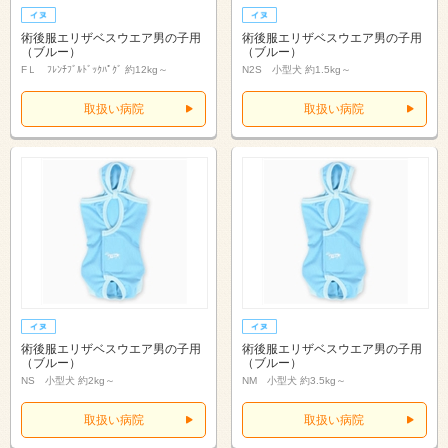
術後服エリザベスウエア男の子用
術後服エリザベスウエア男の子用
（ブルー）
（ブルー）
FＬ ﾌﾚﾝﾁﾌﾞﾙﾄﾞｯｸﾊﾟｸﾞ 約12kg～
N2S 小型犬 約1.5kg～
取扱い病院
取扱い病院
術後服エリザベスウエア男の子用
術後服エリザベスウエア男の子用
（ブルー）
（ブルー）
NS 小型犬 約2kg～
NM 小型犬 約3.5kg～
取扱い病院
取扱い病院