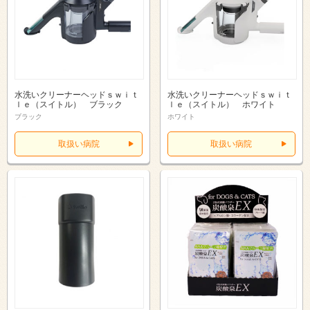
水洗いクリーナーヘッドｓｗｉｔ
水洗いクリーナーヘッドｓｗｉｔ
ｌｅ（スイトル） ブラック
ｌｅ（スイトル） ホワイト
ブラック
ホワイト
取扱い病院
取扱い病院