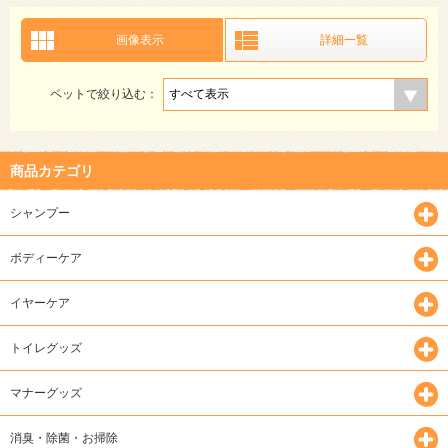
画像表示
詳細一覧
ペットで絞り込む：
商品カテゴリ
シャンプー
ボディーケア
イヤーケア
トイレグッズ
マナーグッズ
消臭・除菌・お掃除