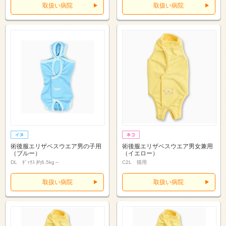
取扱い病院
取扱い病院
術後服エリザベスウエア男の子用
術後服エリザベスウエア男女兼用
（ブルー）
（イエロー）
DL ﾀﾞｯｸｽ 約6.5kg～
C2L 猫用
取扱い病院
取扱い病院