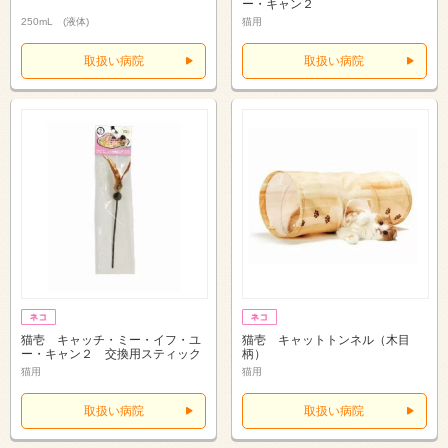
ー・キャン２
250mL (液体)
猫用
取扱い病院
取扱い病院
猫壱 キャッチ・ミー・イフ・ユ
猫壱 キャットトンネル（木目
ー・キャン２ 交換用スティック
柄）
猫用
猫用
取扱い病院
取扱い病院