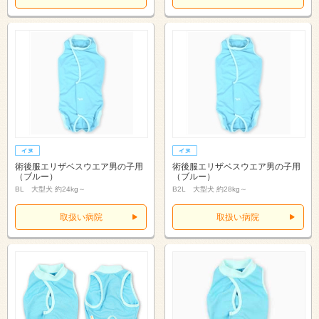
術後服エリザベスウエア男の子用
術後服エリザベスウエア男の子用
（ブルー）
（ブルー）
BL 大型犬 約24kg～
B2L 大型犬 約28kg～
取扱い病院
取扱い病院