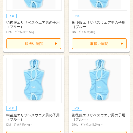
術後服エリザベスウエア男の子用
術後服エリザベスウエア男の子用
（ブルー）
（ブルー）
D2S ﾀﾞｯｸｽ 約2.5kg～
DS ﾀﾞｯｸｽ 約3kg～
取扱い病院
取扱い病院
術後服エリザベスウエア男の子用
術後服エリザベスウエア男の子用
（ブルー）
（ブルー）
DM ﾀﾞｯｸｽ 約4kg～
DML ﾀﾞｯｸｽ 約5.5kg～