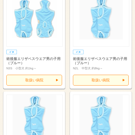
術後服エリザベスウエア男の子用
術後服エリザベスウエア男の子用
（ブルー）
（ブルー）
N3S 小型犬 約1kg～
N2L 中型犬 約8kg～
取扱い病院
取扱い病院