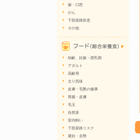
歯・口腔
がん
下部尿路疾患
その他
幼齢、妊娠・授乳期
アダルト
高齢用
太り気味
皮膚・毛艶の健康
胃腸・皮膚
毛玉
自然派
室内飼い
下部尿路リスク
避妊・去勢