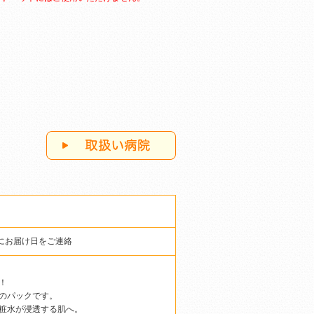
にお届け日をご連絡
！
のパックです。
粧水が浸透する肌へ。