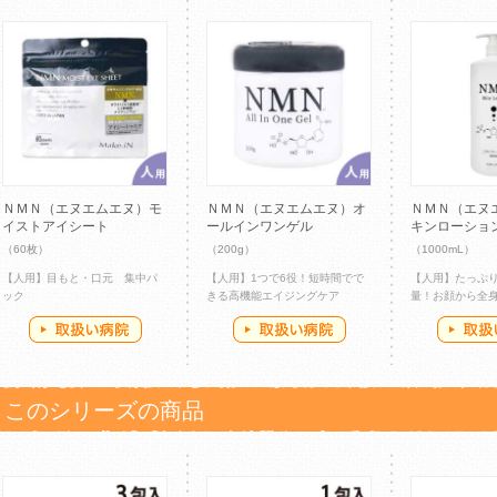
ＮＭＮ（エヌエムエヌ）モ
ＮＭＮ（エヌエムエヌ）オ
ＮＭＮ（エヌ
イストアイシート
ールインワンゲル
キンローショ
（60枚）
（200g）
（1000mL）
【人用】目もと・口元 集中パ
【人用】1つで6役！短時間でで
【人用】たっぷ
ック
きる高機能エイジングケア
量！お顔から全
このシリーズの商品