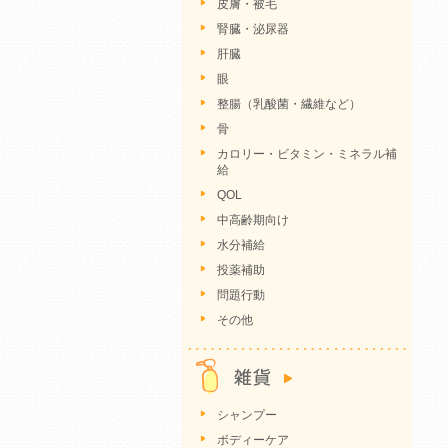
皮膚・被毛
腎臓・泌尿器
肝臓
眼
整腸（乳酸菌・繊維など）
骨
カロリー・ビタミン・ミネラル補
給
QOL
中高齢期向け
水分補給
投薬補助
問題行動
その他
シャンプー
ボディーケア