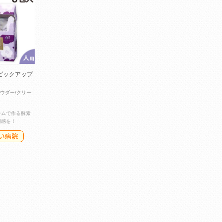
ピックアップ
(パウダー/クリー
ームで作る酵素
明感を！