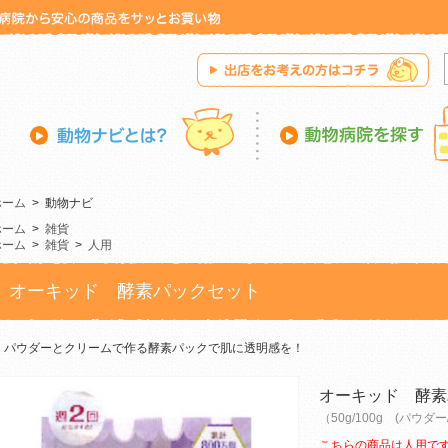
ホーム
>
動物ナビ
ホーム
>
雑貨
ホーム
>
雑貨
>
人用
オーキッド 酵素パックセット
パウダーとクリームで作る酵素パックで肌に透明感を！
オーキッド 酵素
（50g/100g (パウダ
こちらの商品は人用で