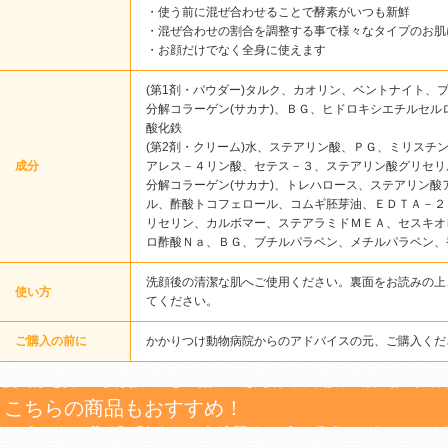
・使う前に混ぜ合わせることで酵素がいつも新鮮
・混ぜ合わせの割合を調整する事で様々なタイプのお肌
・お顔だけでなく全身に使えます
(第1剤・パウダー)タルク、カオリン、ベントナイト、
分解コラーゲン(サカナ)、ＢＧ、ヒドロキシエチルセ
酸化鉄
(第2剤・クリーム)水、ステアリン酸、ＰＧ、ミリスチ
成分
アレス－４リン酸、セテス－３、ステアリン酸グリセリ
分解コラーゲン(サカナ)、トレハロース、ステアリン
ル、酢酸トコフェロール、コムギ胚芽油、ＥＤＴＡ－２
リセリン、カルボマー、ステアラミドＭＥＡ、セスキオ
ロ酢酸Ｎａ、ＢＧ、ブチルパラベン、メチルパラベン、
洗顔後の清潔な肌へご使用ください。裏面をお読みの上
使い方
てください。
ご購入の前に
かかりつけ動物病院からのアドバイスの元、ご購入くだ
こちらの商品もおすすめ！