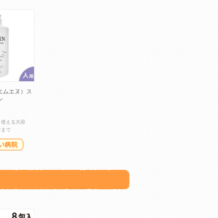
エムエヌ）ス
ン
り使える大容
身まで