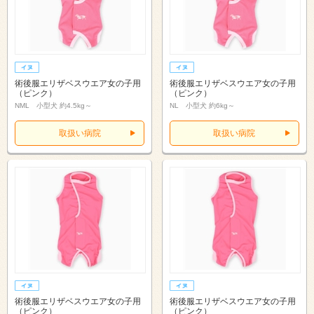
術後服エリザベスウエア女の子用
術後服エリザベスウエア女の子用
（ピンク）
（ピンク）
NML 小型犬 約4.5kg～
NL 小型犬 約6kg～
取扱い病院
取扱い病院
術後服エリザベスウエア女の子用
術後服エリザベスウエア女の子用
（ピンク）
（ピンク）