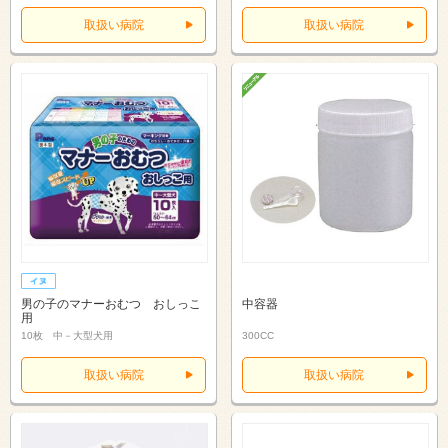
取扱い病院
取扱い病院
男の子のマナーおむつ おしっこ
中容器
用
10枚 中－大型犬用
300CC
取扱い病院
取扱い病院