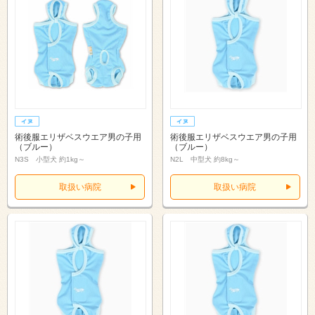
術後服エリザベスウエア男の子用
術後服エリザベスウエア男の子用
（ブルー）
（ブルー）
N3S 小型犬 約1kg～
N2L 中型犬 約8kg～
取扱い病院
取扱い病院