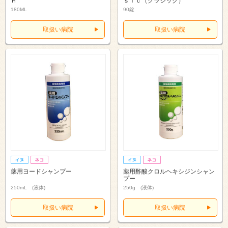
Ｈ
ｓｉｃ（クラシック）
180ML
90錠
取扱い病院
取扱い病院
薬用ヨードシャンプー
薬用酢酸クロルヘキシジンシャン
プー
250mL (液体)
250g (液体)
取扱い病院
取扱い病院