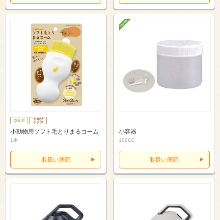
小動物用ソフト毛とりまるコーム
小容器
1本
100CC
取扱い病院
取扱い病院