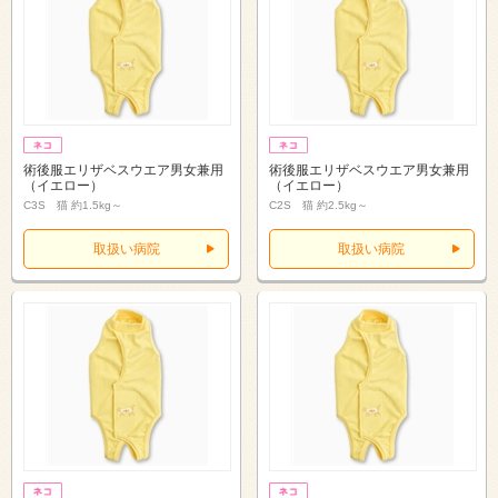
術後服エリザベスウエア男女兼用
術後服エリザベスウエア男女兼用
（イエロー）
（イエロー）
C3S 猫 約1.5kg～
C2S 猫 約2.5kg～
取扱い病院
取扱い病院