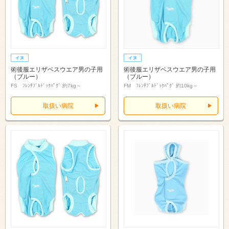
術後服エリザベスウエア男の子用
術後服エリザベスウエア男の子用
（ブルー）
（ブルー）
FS ﾌﾚﾝﾁﾌﾞﾙﾄﾞｯｸﾊﾟｸﾞ 約7kg～
FM ﾌﾚﾝﾁﾌﾞﾙﾄﾞｯｸﾊﾟｸﾞ 約10kg～
取扱い病院
取扱い病院