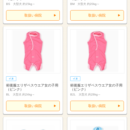
BS 大型犬 約15kg～
BM 大型犬 約20kg～
取扱い病院
取扱い病院
術後服エリザベスウエア女の子用
術後服エリザベスウエア女の子用
（ピンク）
（ピンク）
BL 大型犬 約24kg～
B2L 大型犬 約28kg～
取扱い病院
取扱い病院