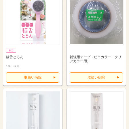
猫舌とろん
補強用テープ（ピコカラー・クリ
アカラー用）
1個 猫用
取扱い病院
取扱い病院