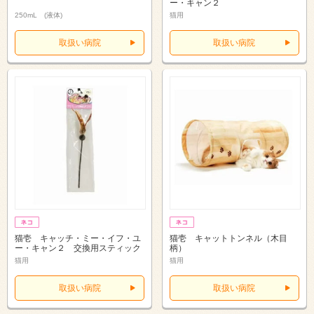
ー・キャン２
250mL (液体)
猫用
取扱い病院
取扱い病院
猫壱 キャッチ・ミー・イフ・ユ
猫壱 キャットトンネル（木目
ー・キャン２ 交換用スティック
柄）
猫用
猫用
取扱い病院
取扱い病院