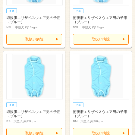
術後服エリザベスウエア男の子用
術後服エリザベスウエア男の子用
（ブルー）
（ブルー）
N3L 中型犬 約10kg～
NXL 中型犬 約13kg～
取扱い病院
取扱い病院
術後服エリザベスウエア男の子用
術後服エリザベスウエア男の子用
（ブルー）
（ブルー）
BS 大型犬 約15kg～
BM 大型犬 約20kg～
取扱い病院
取扱い病院