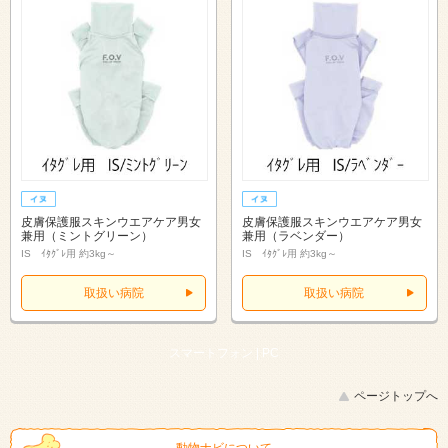
皮膚保護服スキンウエアケア男女
皮膚保護服スキンウエアケア男女
兼用（ミントグリーン）
兼用（ラベンダー）
IS ｲﾀｸﾞﾚ用 約3kg～
IS ｲﾀｸﾞﾚ用 約3kg～
取扱い病院
取扱い病院
スマートフォン |
PC
ページトップへ
動物ナビについて