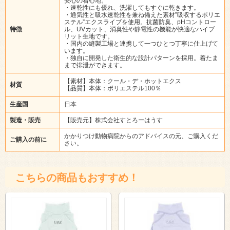
安心の着心地。
・速乾性にも優れ、洗濯してもすぐに乾きます。
・通気性と吸水速乾性を兼ね備えた素材”吸収するポリエ
ステル”エクスライブを使用。抗菌防臭、pHコントロー
特徴
ル、UVカット、消臭性や静電性の機能が快適なハイブ
リット生地です。
・国内の縫製工場と連携して一つひとつ丁寧に仕上げて
います。
・独自に開発した衛生的な設計パターンを採用。着たま
まで排泄ができます。
【素材】本体：クール・デ・ホットエクス
材質
【品質】本体：ポリエステル100％
生産国
日本
製造・販売
【販売元】株式会社すとろーはうす
かかりつけ動物病院からのアドバイスの元、ご購入くだ
ご購入の前に
さい。
こちらの商品もおすすめ！